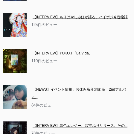
【INTERVIEW】もりばやしみほが語る、ハイポジ今昔物語
125件のビュー
【INTERVIEW】YOKO.T『La Vida』
110件のビュー
【NEWS】イベント情報：お休み系音楽隊 沼　2ndアルバ
ム...
84件のビュー
【INTERVIEW】黒色エレジー、27年ぶりリリース。その...
78件のビュー