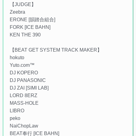
【JUDGE】
Zeebra
ERONE [韻踏合組合]
FORK [ICE BAHN]
KEN THE 390
【BEAT GET SYSTEM TRACK MAKER】
hokuto
Yuto.com™
DJ KOPERO
DJ PANASONIC
DJ ZAI [SIMI LAB]
LORD 8ERZ
MASS-HOLE
LIBRO
peko
NaiChopLaw
BEAT奉行 [ICE BAHN]