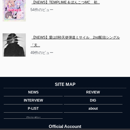
【NEWS】TEMPLIME & ぽんこつMC　初...
54件のビュー
【NEWS】愛は0秒天使弾道ミサイル　2nd配信シングル
「天...
49件のビュー
SITE MAP
NEWS
REVIEW
INTERVIEW
DIG
P-LIST
about
プライバシーポリシー
Official Account