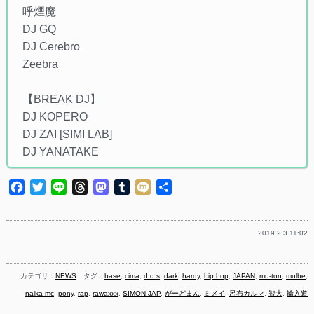
呼煙魔
DJ GQ
DJ Cerebro
Zeebra
【BREAK DJ】
DJ KOPERO
DJ ZAI [SIMI LAB]
DJ YANATAKE
Facebook
Twitter
Line
Threads
Mastodon
Tumblr
Mixi
共
有
2019.2.3 11:02
カテゴリ：
NEWS
タグ：
base
,
cima
,
d.d.s
,
dark
,
hardy
,
hip hop
,
JAPAN
,
mu-ton
,
mulbe
,
naika mc
,
pony
,
rap
,
rawaxxx
,
SIMON JAP
,
がーどまん
,
ミメイ
,
呂布カルマ
,
智大
,
輪入道