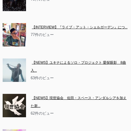
【INTERVIEW】『ライブ・アット・シェルガーデン』につ...
77件のビュー
【NEWS】ユキナによるソロ・プロジェクト 愛探眼影　8曲
入...
63件のビュー
【NEWS】現世協会　佐田・スペース・アンダルシアを加え
た新...
62件のビュー