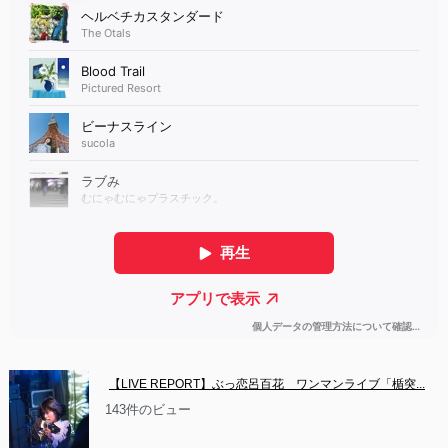
【LIVE REPORT】ぶっ恋呂百花　ワンマンライブ「楯突...
143件のビュー