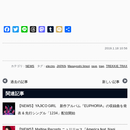
Facebook
Twitter
Line
Threads
Mastodon
Tumblr
Mixi
共
有
2019.1.18 10:56
カテゴリ：
NEWS
タグ：
electro
,
JAPAN
,
Masayoshi Iimori
,
rave
,
trap
,
TREKKIE TRAX
過去の記事
新しい記事
関連記事
【NEWS】YAJICO GIRL 新作アルバム『EUPHORIA』の収録曲を発
表 & 先行シングル「1234」配信開始
【NEWS】Maltine Records ニュリリース『America feat. Nagi…