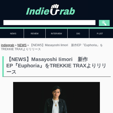
NEWS
REVIEW
INTERVIEW
DIG
P-LIST
indiegrab
»
NEWS
»
【NEWS】Masayoshi Iimori 新作EP『Euphoria』を
TREKKIE TRAXよりリリース
【NEWS】Masayoshi Iimori 新作
EP『Euphoria』をTREKKIE TRAXよりリリ
ース