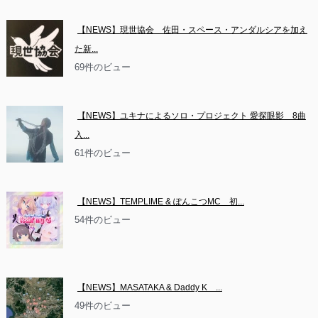
【NEWS】現世協会　佐田・スペース・アンダルシアを加え
た新...
69件のビュー
【NEWS】ユキナによるソロ・プロジェクト 愛探眼影　8曲
入...
61件のビュー
【NEWS】TEMPLIME & ぽんこつMC　初...
54件のビュー
【NEWS】MASATAKA & Daddy K　...
49件のビュー