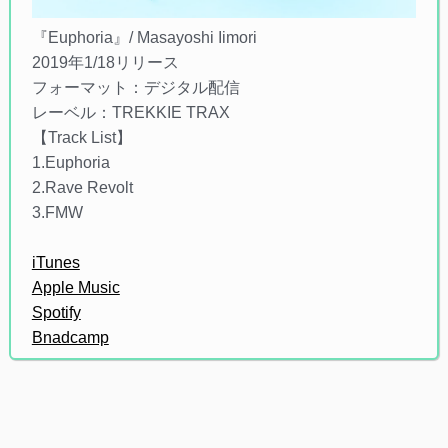
『Euphoria』/ Masayoshi Iimori
2019年1/18リリース
フォーマット：デジタル配信
レーベル：TREKKIE TRAX
【Track List】
1.Euphoria
2.Rave Revolt
3.FMW
iTunes
Apple Music
Spotify
Bnadcamp