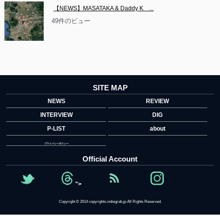
【NEWS】MASATAKA & Daddy K　...
49件のビュー
SITE MAP
NEWS
REVIEW
INTERVIEW
DIG
P-LIST
about
プライバシーポリシー
Official Account
">
Copyright © 2014 copyrights.indiegrab.jp All Rights Reserved.