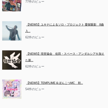
77件のビュー
【NEWS】ユキナによるソロ・プロジェクト 愛探眼影　8曲
入...
62件のビュー
【NEWS】現世協会　佐田・スペース・アンダルシアを加え
た新...
62件のビュー
【NEWS】TEMPLIME & ぽんこつMC　初...
54件のビュー