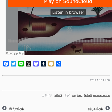
Facebook
Twitter
Line
Threads
Mastodon
Tumblr
Mixi
共
有
2019.1.15 21:00
カテゴリ：
NEWS
タグ：
aor
,
beef
,
JAPAN
,
pictured resort
過去の記事
新しい記事