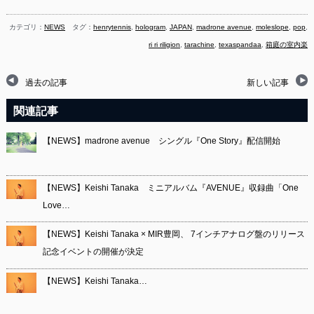
カテゴリ：
NEWS
タグ：
henrytennis
,
hologram
,
JAPAN
,
madrone avenue
,
moleslope
,
pop
,
ri ri riligion
,
tarachine
,
texaspandaa
,
箱庭の室内楽
過去の記事
新しい記事
関連記事
【NEWS】madrone avenue シングル『One Story』配信開始
【NEWS】Keishi Tanaka ミニアルバム『AVENUE』収録曲「One
Love…
【NEWS】Keishi Tanaka × MIR豊岡、 7インチアナログ盤のリリース
記念イベントの開催が決定
【NEWS】Keishi Tanaka…