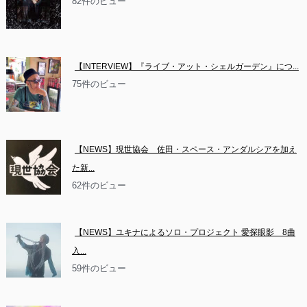
82件のビュー
【INTERVIEW】『ライブ・アット・シェルガーデン』につ...
75件のビュー
【NEWS】現世協会　佐田・スペース・アンダルシアを加え
た新...
62件のビュー
【NEWS】ユキナによるソロ・プロジェクト 愛探眼影　8曲
入...
59件のビュー