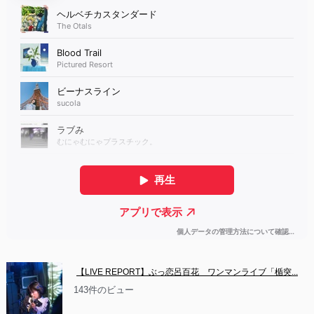
【LIVE REPORT】ぶっ恋呂百花　ワンマンライブ「楯突...
143件のビュー