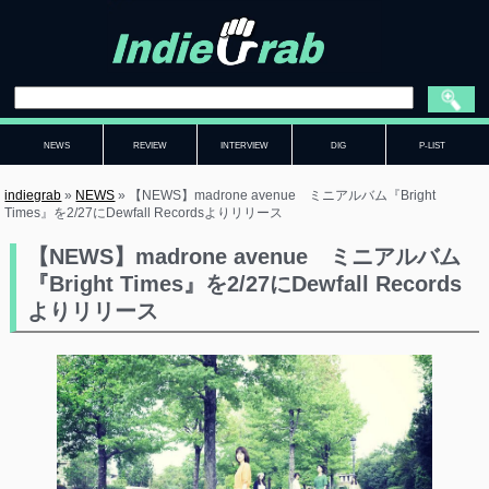
NEWS
REVIEW
INTERVIEW
DIG
P-LIST
indiegrab
»
NEWS
»
【NEWS】madrone avenue ミニアルバム『Bright
Times』を2/27にDewfall Recordsよりリリース
【NEWS】madrone avenue ミニアルバム
『Bright Times』を2/27にDewfall Records
よりリリース