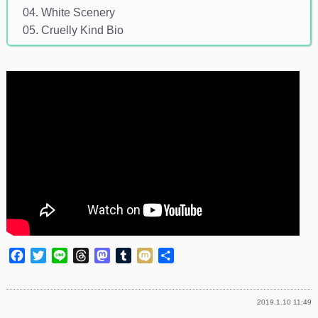
04. White Scenery
05. Cruelly Kind Bio
Facebook
Twitter
Line
Threads
Mastodon
Tumblr
Mixi
共
有
2019.1.10 11:49