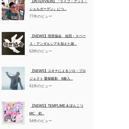
【INTERVIEW】『ライブ・アット・
シェルガーデン』につ...
77件のビュー
【NEWS】現世協会　佐田・スペー
ス・アンダルシアを加えた新...
63件のビュー
【NEWS】ユキナによるソロ・プロ
ジェクト 愛探眼影　8曲入...
61件のビュー
【NEWS】TEMPLIME & ぽんこつ
MC　初...
54件のビュー