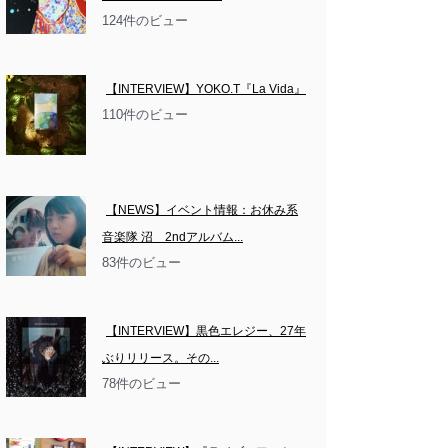
124件のビュー
【INTERVIEW】YOKO.T『La Vida』
110件のビュー
【NEWS】イベント情報：お休み系
音楽隊 沼　2ndアルバム...
83件のビュー
【INTERVIEW】黒色エレジー、27年
ぶりリリース。その...
78件のビュー