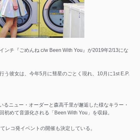
ごめんね c/w Been With You』が2019年2/13にな
彼女は、今年5月に彗星のごとく現れ、10月に1st E.P.
されているニュー・オーダーと森高千里が邂逅した様なキラー・
て音源化される「Been With You」を収録。
ionにてレコ発イベントの開催も決定している。