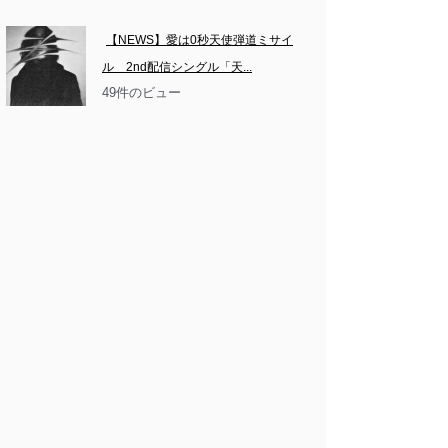
【NEWS】愛は0秒天使弾道ミサイ
ル　2nd配信シングル「天...
49件のビュー