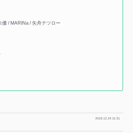
』
 / MARINa / 矢舟テツロー
』
.
2018.12.24 11:31