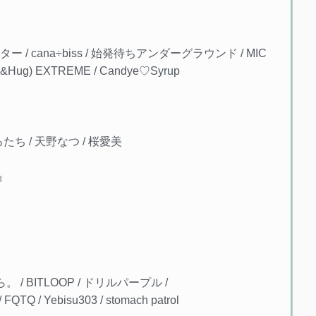
ター / cana÷biss / 始発待ちアンダーグラウンド / MIC
iss&Hug) EXTREME / Candye♡Syrup
ン
るたち / 天野なつ / 桜愛美
』
ら。 / BITLOOP / ドリルパープル /
 Yebisu303 / stomach patrol