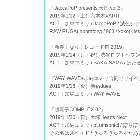
『JaccaPoP presents 天国 vol.3』
2019年1/12（土）六本木VARIT
ACT：加納エミリ / JaccaPoP / 減色シア
RAW RUGA(laboratory) / 963 / xoxo(K
『新春！なりすレコード祭 2019』
2019年1/14（月・祝）渋谷ロフトヘブ
ACT：加納エミリ / SAKA-SAMA / ほた
『WAY WAVE+加納エミリ合同リリイベ
2019年1/18（金）新宿dues
ACT：加納エミリ / WAY WAVE
『超電子COMPLEX 02』
2019年1/20（日）大塚Hearts Next
ACT：加納エミリ / pLumsonic! / ぽらぽ
その名はスペィド / きゅるきゅるすたあ / FQTQ /