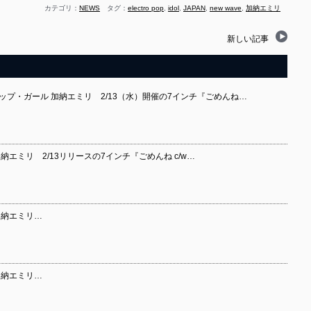
カテゴリ：
NEWS
タグ：
electro pop
,
idol
,
JAPAN
,
new wave
,
加納エミリ
新しい記事
ップ・ガール 加納エミリ 2/13（水）開催の7インチ『ごめんね…
納エミリ 2/13リリースの7インチ『ごめんね c/w…
加納エミリ…
加納エミリ…