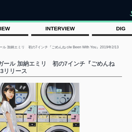
"
IEW
INTERVIEW
DIG
加納エミリ 初の7インチ『ごめんね c/w Been With You』2019年2/13
・ガール 加納エミリ 初の7インチ『ごめんね
2/13リリース