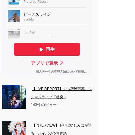
【LIVE REPORT】ぶっ恋呂百花　ワ
ンマンライブ「楯突...
143件のビュー
【INTERVIEW】もりばやしみほが語
る、ハイポジ今昔物語