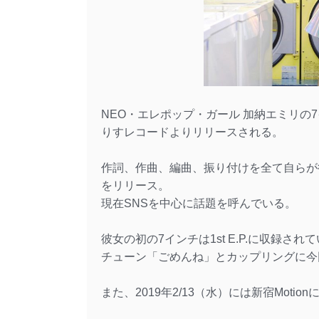
NEO・エレポップ・ガール 加納エミリの7インチ『
りすレコードよりリリースされる。
作詞、作曲、編曲、振り付けを全て自らが行う
をリリース。
現在SNSを中心に話題を呼んでいる。
彼女の初の7インチは1st E.P.に収録
チューン「ごめんね」とカップリングに今回初め
また、2019年2/13（水）には新宿Mot