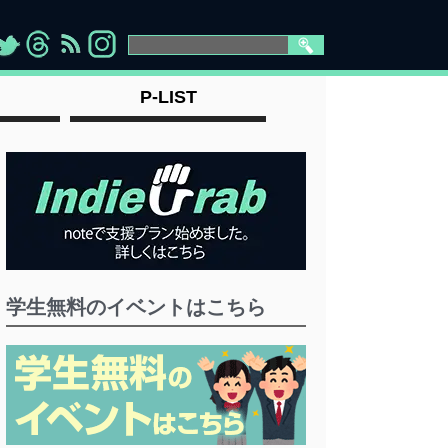
>
">
">
" >
P-LIST
学生無料のイベントはこちら