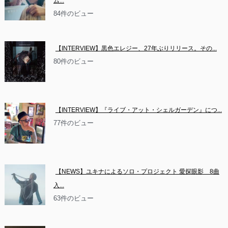
ム...
84件のビュー
【INTERVIEW】黒色エレジー、27年ぶりリリース。その...
80件のビュー
【INTERVIEW】『ライブ・アット・シェルガーデン』につ...
77件のビュー
【NEWS】ユキナによるソロ・プロジェクト 愛探眼影　8曲
入...
63件のビュー