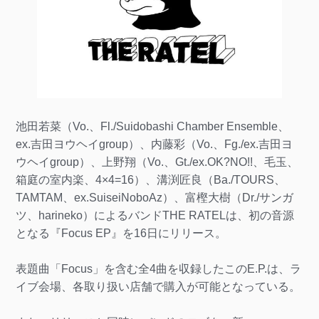
池田若菜（Vo.、Fl./Suidobashi Chamber Ensemble、
ex.吉田ヨウヘイgroup）、内藤彩（Vo.、Fg./ex.吉田ヨ
ウヘイgroup）、上野翔（Vo.、Gt./ex.OK?NO!!、毛玉、
箱庭の室内楽、4×4=16）、溝渕匠良（Ba./TOURS、
TAMTAM、ex.SuiseiNoboAz）、富樫大樹（Dr./サンガ
ツ、harineko）によるバンドTHE RATELは、初の音源
となる『Focus EP』を16日にリリース。
表題曲「Focus」を含む全4曲を収録したこのE.P.は、ラ
イブ会場、各取り扱い店舗で購入が可能となっている。