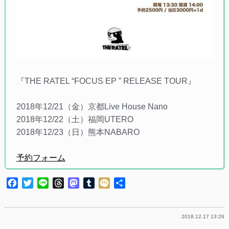
『THE RATEL “FOCUS EP ” RELEASE TOUR』
2018年12/21（金）京都Live House Nano
2018年12/22（土）福岡UTERO
2018年12/23（日）熊本NABARO
予約フォーム
Facebook
Twitter
Line
Threads
Mastodon
Tumblr
Mixi
共
有
2018.12.17 13:26