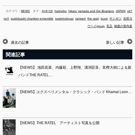
カテゴリ：
NEWS
タグ：
4×4=16
,
harineko
,
hikaru yamada and the librarians
,
JAPAN
,
ok?
no!!
,
suidobashi chamber ensemble
,
suiseinoboaz
,
tamtam
,
the ratel
,
tours
,
サンガツ
,
吉田ヨ
ウヘイgroup
,
毛玉
,
箱庭の室内楽
過去の記事
新しい記事
関連記事
【NEWS】 池田若菜、内藤彩、上野翔、溝渕匠良、富樫大樹による新
バンドTHE RATEL…
【NEWS】エクスペリメンタル・クラシック・バンド Khamai Leon…
【NEWS】THE RATEL アーティスト写真を公開