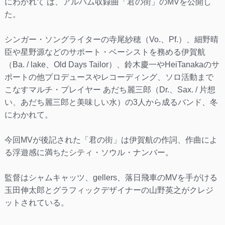
にわかれて は、アルバム収録曲「君の街」のMVを公開し
た。
シンガー・ソングライターの寺尾紗穂（Vo.、Pf.）、細野晴
臣や星野源などのサポート・ベーシストを務める伊賀航
（Ba. / lake、Old Days Tailor）、鈴木慶一やHeiTanakaのサ
ポートの他プロデュースやレコーディング、ソロ活動まで
こなすマルチ・プレイヤー あだち麗三郎（Dr.、Sax. / 片想
い、あだち麗三郎と美味しい水）の3人から成るバンド、冬
にわかれて。
今回MVが後記された「君の街」は伊賀航の作詞、作曲によ
る浮遊感に満ちたシティ・ソウル・ナンバー。
監督はシャムキャッツ、gellers、落日飛車のMVを手がける
玉田伸太郎とグラフィックデザイナーの山野英之がクレジ
ットされている。