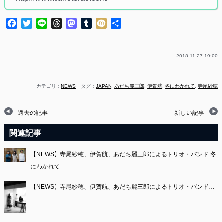
Facebook
Twitter
Line
Threads
Mastodon
Tumblr
Mixi
共
有
2018.11.27 19:00
カテゴリ：
NEWS
タグ：
JAPAN
,
あだち麗三郎
,
伊賀航
,
冬にわかれて
,
寺尾紗穂
過去の記事
新しい記事
関連記事
【NEWS】寺尾紗穂、伊賀航、あだち麗三郎によるトリオ・バンド 冬
にわかれて…
【NEWS】寺尾紗穂、伊賀航、あだち麗三郎によるトリオ・バンド…