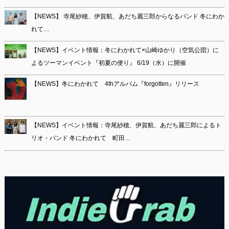
【NEWS】 寺尾紗穂、伊賀航、あだち麗三郎からなるバンド 冬にわか
れて…
【NEWS】イベント情報：冬にわかれて×山崎ゆかり（空気公団）に
よるツーマンイベント『初夏の便り』 6/19（水）に開催
【NEWS】冬にわかれて 4thアルバム『forgotten』リリース
【NEWS】イベント情報：寺尾紗穂、伊賀航、あだち麗三郎によるト
リオ・バンド 冬にわかれて 町田…