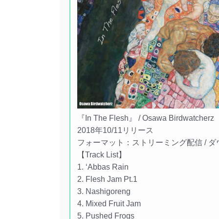
『In The Flesh』 / Osawa Birdwatcherz
2018年10/11リリース
フォーマット：ストリーミング配信 / 
【Track List】
1. ‘Abbas Rain
2. Flesh Jam Pt.1
3. Nashigoreng
4. Mixed Fruit Jam
5. Pushed Frogs