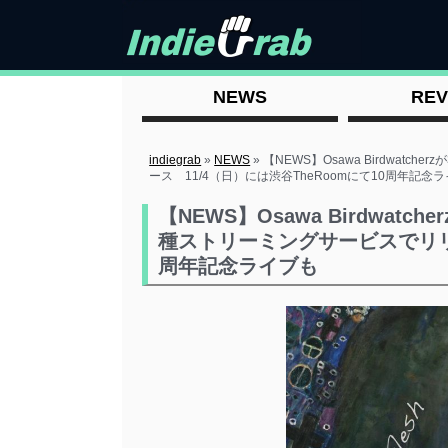
NEWS
REV
indiegrab
»
NEWS
»
【NEWS】Osawa Birdwatch
ース 11/4（日）には渋谷TheRoomにて10周年記念
【NEWS】Osawa Birdwatche
種ストリーミングサービスでリリー
周年記念ライブも