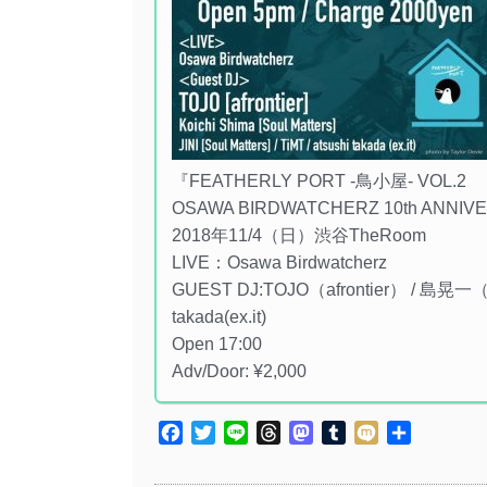
『FEATHERLY PORT -鳥小屋- VOL.2
OSAWA BIRDWATCHERZ 10th ANNI
2018年11/4（日）渋谷TheRoom
LIVE：Osawa Birdwatcherz
GUEST DJ:TOJO（afrontier） / 島晃一（Soul
takada(ex.it)
Open 17:00
Adv/Door:
¥
2,000
Facebook
Twitter
Line
Threads
Mastodon
Tumblr
Mixi
共
有