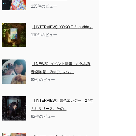
125件のビュー
【INTERVIEW】YOKO.T『La Vida』
110件のビュー
【NEWS】イベント情報：お休み系
音楽隊 沼　2ndアルバム...
83件のビュー
【INTERVIEW】黒色エレジー、27年
ぶりリリース。その...
82件のビュー