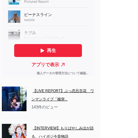
【LIVE REPORT】ぶっ恋呂百花　ワ
ンマンライブ「楯突...
143件のビュー
【INTERVIEW】もりばやしみほが語
る、ハイポジ今昔物語