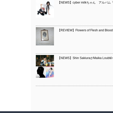
【NEWS】cyber milkちゃん アルバム
【REVIEW】Flowers of Flesh and Blood /
【NEWS】Shin SakiuraがMaika Lou