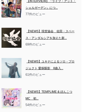
【INTERVIEW】『ライブ・アット・
シェルガーデン』につ...
77件のビュー
【NEWS】現世協会　佐田・スペー
ス・アンダルシアを加えた新...
69件のビュー
【NEWS】ユキナによるソロ・プロ
ジェクト 愛探眼影　8曲入...
61件のビュー
【NEWS】TEMPLIME & ぽんこつ
MC　初...
54件のビュー