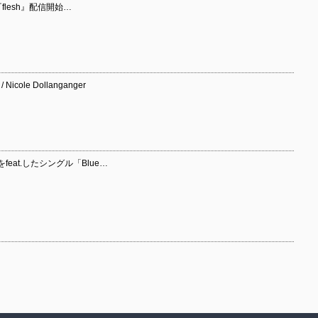
『flesh』配信開始…
 Nicole Dollanganger
btéをfeat.したシングル「Blue…