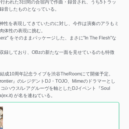
で行われた3日間の合宿内で作曲・録音され、うち5トラッ
録音したものとなっている。
精神性を表現してきていたのに対し、今作は演奏のアラもミ
肉体性の表現に挑む。
herz” をそのままパッケージした、まさに”In The Flesh”な
収録しており、OBzの新たな一面を見せているのも特徴
4（日）に結成10周年記念ライブを渋谷TheRoomにて開催予定。
ntier』のレジデントDJ・TOJO、Mimeのドラマーとし
コ/ハウス/レアグルーヴを軸としたDJイベント『Soul
ada(ex.it) が名を連ねている。