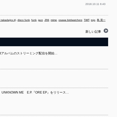
2018.10.11 6:43
 takada(ex.it)
,
disco funk
,
funk
,
jazz
,
JINI
,
mime
,
osawa birdwatcherz
,
TiMT
,
tojo
,
島 晃一
新しい記事
が1st/2ndアルバムのストリーミング配信を開始…
NKNOWN ME E.P.『ORE EP』をリリース…