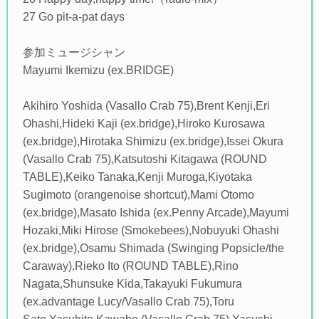
27 Go pit-a-pat days
参加ミュージシャン
Mayumi Ikemizu (ex.BRIDGE)
Akihiro Yoshida (Vasallo Crab 75),Brent Kenji,Eri
Ohashi,Hideki Kaji (ex.bridge),Hiroko Kurosawa
(ex.bridge),Hirotaka Shimizu (ex.bridge),Issei Okura
(Vasallo Crab 75),Katsutoshi Kitagawa (ROUND
TABLE),Keiko Tanaka,Kenji Muroga,Kiyotaka
Sugimoto (orangenoise shortcut),Mami Otomo
(ex.bridge),Masato Ishida (ex.Penny Arcade),Mayumi
Hozaki,Miki Hirose (Smokebees),Nobuyuki Ohashi
(ex.bridge),Osamu Shimada (Swinging Popsicle/the
Caraway),Rieko Ito (ROUND TABLE),Rino
Nagata,Shunsuke Kida,Takayuki Fukumura
(ex.advantage Lucy/Vasallo Crab 75),Toru