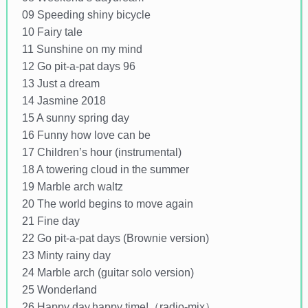
09 Speeding shiny bicycle
10 Fairy tale
11 Sunshine on my mind
12 Go pit-a-pat days 96
13 Just a dream
14 Jasmine 2018
15 A sunny spring day
16 Funny how love can be
17 Children’s hour (instrumental)
18 A towering cloud in the summer
19 Marble arch waltz
20 The world begins to move again
21 Fine day
22 Go pit-a-pat days (Brownie version)
23 Minty rainy day
24 Marble arch (guitar solo version)
25 Wonderland
26 Happy day,happy time!（radio-mix）