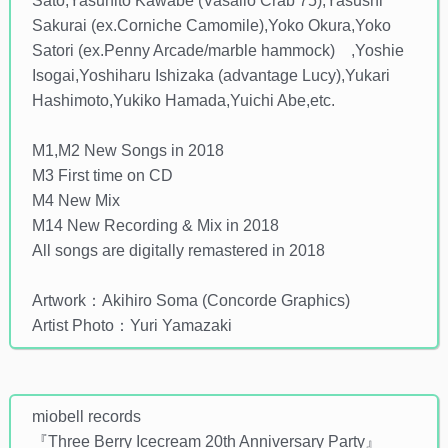
Sato,Yasuhito Kawabe (Vasallo Crab 75),Yasushi
Sakurai (ex.Corniche Camomile),Yoko Okura,Yoko
Satori (ex.Penny Arcade/marble hammock) ,Yoshie
Isogai,Yoshiharu Ishizaka (advantage Lucy),Yukari
Hashimoto,Yukiko Hamada,Yuichi Abe,etc.
M1,M2 New Songs in 2018
M3 First time on CD
M4 New Mix
M14 New Recording & Mix in 2018
All songs are digitally remastered in 2018
Artwork：Akihiro Soma (Concorde Graphics)
Artist Photo：Yuri Yamazaki
miobell records
『Three Berry Icecream 20th Anniversary Party』