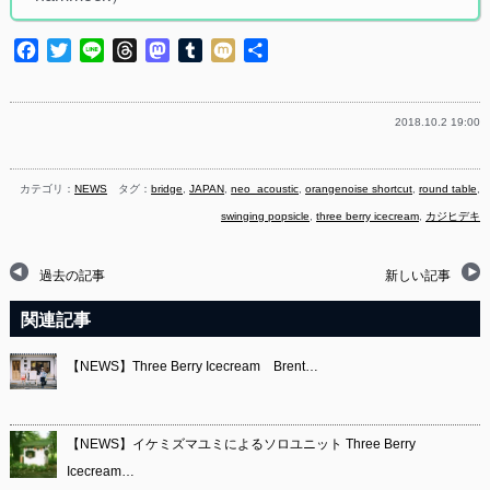
Facebook
Twitter
Line
Threads
Mastodon
Tumblr
Mixi
共
有
2018.10.2 19:00
カテゴリ：
NEWS
タグ：
bridge
,
JAPAN
,
neo_acoustic
,
orangenoise shortcut
,
round table
,
swinging popsicle
,
three berry icecream
,
カジヒデキ
過去の記事
新しい記事
関連記事
【NEWS】Three Berry Icecream Brent…
【NEWS】イケミズマユミによるソロユニット Three Berry
Icecream…