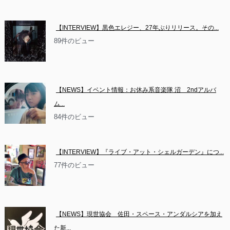
【INTERVIEW】黒色エレジー、27年ぶりリリース。その...
89件のビュー
【NEWS】イベント情報：お休み系音楽隊 沼　2ndアルバ
ム...
84件のビュー
【INTERVIEW】『ライブ・アット・シェルガーデン』につ...
77件のビュー
【NEWS】現世協会　佐田・スペース・アンダルシアを加え
た新...