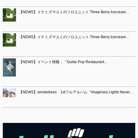
【NEWS】イケミズマユミのソロユニット Three Berry Icecream…
【NEWS】イケミズマユミのソロユニット Three Berry Icecream…
【NEWS】イベント情報：『Guitar Pop Restaurant…
【NEWS】smokebees 1stフルアルバム『Imaginary Lights Never…