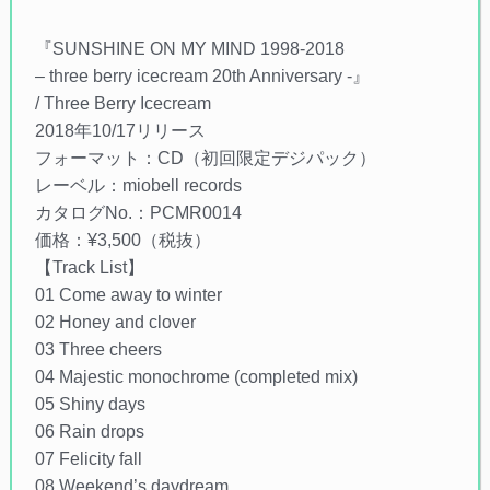
『SUNSHINE ON MY MIND 1998-2018
– three berry icecream 20th Anniversary -』
/ Three Berry Icecream
2018年10/17リリース
フォーマット：CD（初回限定デジパック）
レーベル：miobell records
カタログNo.：PCMR0014
価格：¥3,500（税抜）
【Track List】
01 Come away to winter
02 Honey and clover
03 Three cheers
04 Majestic monochrome (completed mix)
05 Shiny days
06 Rain drops
07 Felicity fall
08 Weekend’s daydream