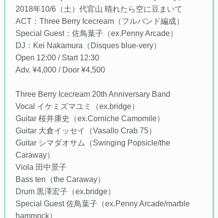
2018年10/6（土）代官山 晴れたら空に豆まいて
ACT：Three Berry Icecream（フルバンド編成）
Special Guest：佐鳥葉子（ex.Penny Arcade）
DJ：Kei Nakamura（Disques blue-very）
Open 12:00 / Start 12:30
Adv. ¥4,000 / Door ¥4,500
Three Berry Icecream 20th Anniversary Band
Vocal イケミズマユミ（ex.bridge）
Guitar 桜井康史（ex.Corniche Camomile）
Guitar 大倉イッセイ（Vasallo Crab 75）
Guitar シマダオサム（Swinging Popsicle/the
Caraway）
Viola 田中景子
Bass ten（the Caraway）
Drum 黒澤宏子（ex.bridge）
Special Guest 佐鳥葉子（ex.Penny Arcade/marble
hammock）