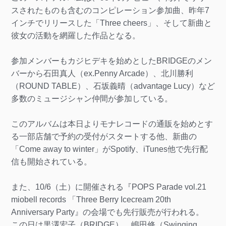
スされたものも含むのコンピレーション参加曲、昨年7
インチでリリースした「Three cheers」、そして新曲と
彼女の活動を網羅した作品となる。
参加メンバーもカジヒデキを始めとしたBRIDGEのメン
バーから石田真人（ex.Penny Arcade）、北川勝利
（ROUND TABLE）、石坂義晴（advantage Lucy）など
多数のミュージシャン仲間が参加している。
このアルバムは本日よりモナレコードの通販を始めとす
る一部店舗で予約の受付がスタートする他、新曲の
「Come away to winter」がSpotify、iTunes他で先行配
信も開始されている。
また、10/6（土）に開催される『POPS Parade vol.21
miobell records 「Three Berry Icecream 20th
Anniversary Party』の会場でも先行販売が行われる。
この日は黒澤宏子（BRIDGE）、嶋田修（Swinging