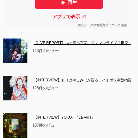
【LIVE REPORT】ぶっ恋呂百花　ワンマンライブ「楯突...
143件のビュー
【INTERVIEW】もりばやしみほが語る、ハイポジ今昔物語
128件のビュー
【INTERVIEW】YOKO.T『La Vida』
107件のビュー