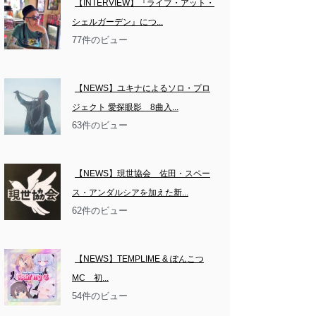
【INTERVIEW】『ライブ・アット・
シェルガーデン』につ...
77件のビュー
【NEWS】ユキナによるソロ・プロ
ジェクト 愛探眼影　8曲入...
63件のビュー
【NEWS】現世協会　佐田・スペー
ス・アンダルシアを加えた新...
62件のビュー
【NEWS】TEMPLIME & ぽんこつ
MC　初...
54件のビュー