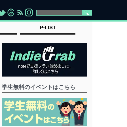
>
">
">
" >
P-LIST
学生無料のイベントはこちら