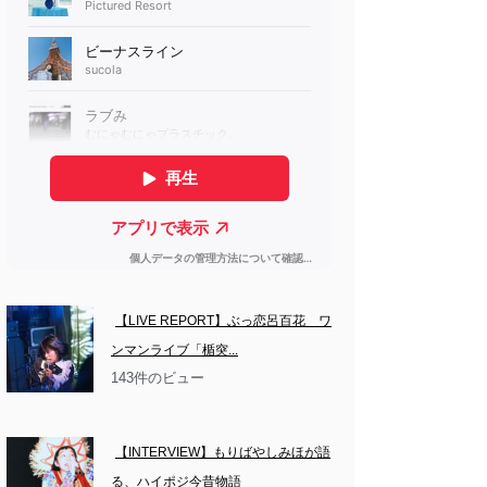
【LIVE REPORT】ぶっ恋呂百花　ワ
ンマンライブ「楯突...
143件のビュー
【INTERVIEW】もりばやしみほが語
る、ハイポジ今昔物語