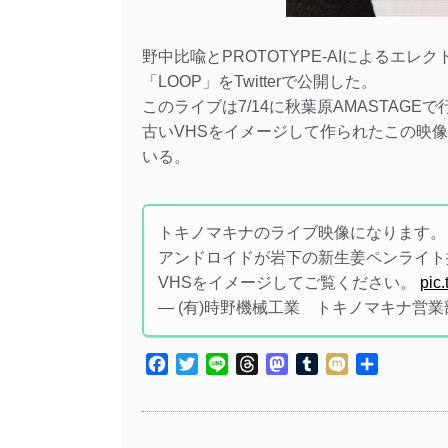
野中比喩とPROTOTYPE-AIによるエ
「LOOP」をTwitterで公開した。
このライブは7/14に秋葉原AMASTAGE
古いVHSをイメージして作られたこの映
いる。
トキノマキナのライブ映像になります。
アンドロイドが岩下の新生姜ペンライト
VHSをイメージしてご覧ください。
pic
— (有)時野機械工業 トキノマキナ営業部 (@t
Facebook
Twitter
Line
Threads
Mastodon
Tumblr
Mixi
共
有