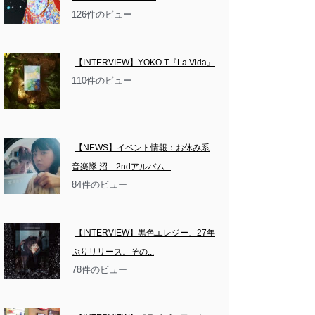
126件のビュー
【INTERVIEW】YOKO.T『La Vida』
110件のビュー
【NEWS】イベント情報：お休み系
音楽隊 沼　2ndアルバム...
84件のビュー
【INTERVIEW】黒色エレジー、27年
ぶりリリース。その...
78件のビュー