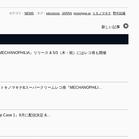
カテゴリ：
NEWS
タグ：
electronic
,
JAPAN
,
prototype-ai
,
トキノマキナ
,
野中比喩
新しい記事
CHANOPHILIA』リリース & 5/3（木・祝）にはレコ発も開催
トキノマキナ&スーパークリームレコ発『MECHANOPHILI…
 Case 1』9月に配信決定 &…