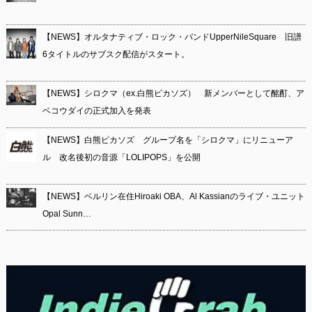
【NEWS】オルタナティブ・ロック・バンドUpperNileSquare 旧譜
6タイトルのサブスク配信がスタート。
【NEWS】シロクマ（ex.白熊ピカソズ） 新メンバーとして酩酊、ア
ベコウダイの正式加入を発表
【NEWS】白熊ピカソズ グループ名を「シロクマ」にリニューア
ル 改名後初の音源「LOLIPOPS」を公開
【NEWS】ベルリン在住Hiroaki OBA、Al Kassianのライブ・ユニット
Opal Sunn…