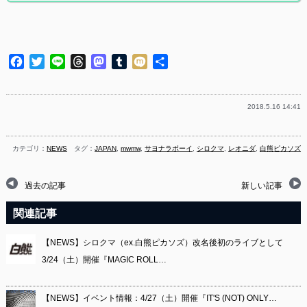
Facebook
Twitter
Line
Threads
Mastodon
Tumblr
Mixi
共
有
2018.5.16 14:41
カテゴリ：
NEWS
タグ：
JAPAN
,
mwmw
,
サヨナラボーイ
,
シロクマ
,
レオニダ
,
白熊ピカソズ
過去の記事
新しい記事
関連記事
【NEWS】シロクマ（ex.白熊ピカソズ）改名後初のライブとして
3/24（土）開催『MAGIC ROLL…
【NEWS】イベント情報：4/27（土）開催『IT'S (NOT) ONLY…