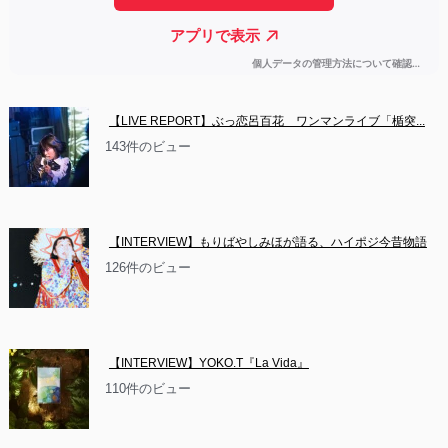
【LIVE REPORT】ぶっ恋呂百花　ワンマンライブ「楯突...
143件のビュー
【INTERVIEW】もりばやしみほが語る、ハイポジ今昔物語
126件のビュー
【INTERVIEW】YOKO.T『La Vida』
110件のビュー