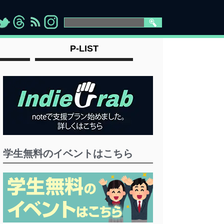
>
">
">
" >
P-LIST
学生無料のイベントはこちら