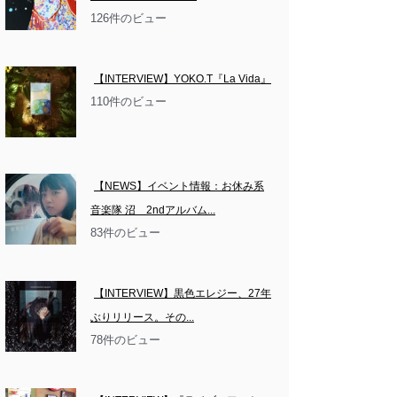
126件のビュー
【INTERVIEW】YOKO.T『La Vida』
110件のビュー
【NEWS】イベント情報：お休み系
音楽隊 沼　2ndアルバム...
83件のビュー
【INTERVIEW】黒色エレジー、27年
ぶりリリース。その...
78件のビュー