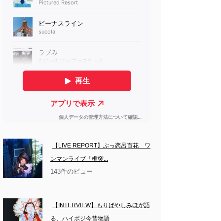
【LIVE REPORT】ぶっ恋呂百花　ワ
ンマンライブ「楯突...
143件のビュー
【INTERVIEW】もりばやしみほが語
る、ハイポジ今昔物語