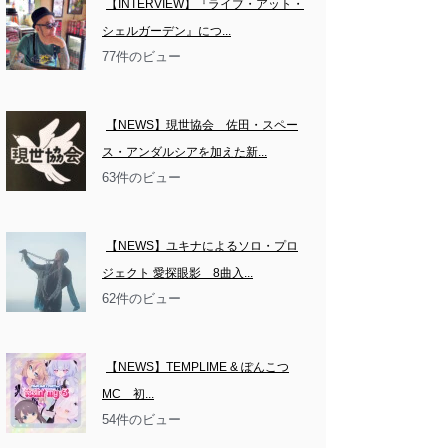
【INTERVIEW】『ライブ・アット・
シェルガーデン』につ...
77件のビュー
【NEWS】現世協会　佐田・スペー
ス・アンダルシアを加えた新...
63件のビュー
【NEWS】ユキナによるソロ・プロ
ジェクト 愛探眼影　8曲入...
62件のビュー
【NEWS】TEMPLIME & ぽんこつ
MC　初...
54件のビュー