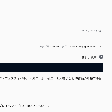
2018.4.24 12:48
カテゴリ：
NEWS
タグ：
JAPAN
,
king gnu
,
tempalay
新しい記事
プ・フェスティバル」50周年 沢田研二、四人囃子など10作品の単独フル音
イベント『FUJI ROCK DAYS！』…