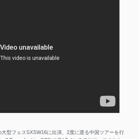
、アメリカの大型フェスSXSW16に出演、2度に渡る中国ツアーを行