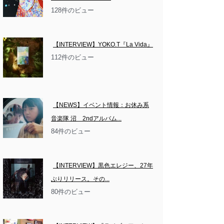
128件のビュー
【INTERVIEW】YOKO.T『La Vida』
112件のビュー
【NEWS】イベント情報：お休み系
音楽隊 沼　2ndアルバム...
84件のビュー
【INTERVIEW】黒色エレジー、27年
ぶりリリース。その...
80件のビュー