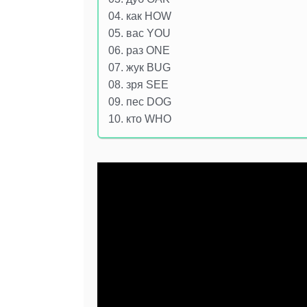
04. как HOW
05. вас YOU
06. раз ONE
07. жук BUG
08. зря SEE
09. пес DOG
10. кто WHO