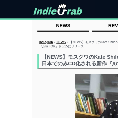
NEWS
REV
indiegrab
»
NEWS
»
【NEWS】モスクワのKate Shi
『для FOR』を6/15にリリース
【NEWS】モスクワのKate Shi
日本でのみCD化される新作『для