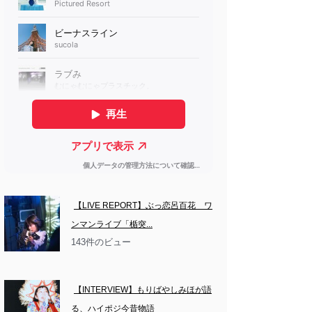
【LIVE REPORT】ぶっ恋呂百花　ワ
ンマンライブ「楯突...
143件のビュー
【INTERVIEW】もりばやしみほが語
る、ハイポジ今昔物語