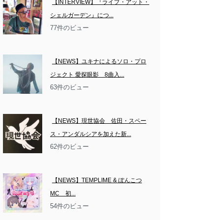
【INTERVIEW】『ライブ・アット・
シェルガーデン』につ...
77件のビュー
【NEWS】ユキナによるソロ・プロ
ジェクト 愛探眼影　8曲入...
63件のビュー
【NEWS】現世協会　佐田・スペー
ス・アンダルシアを加えた新...
62件のビュー
【NEWS】TEMPLIME & ぽんこつ
MC　初...
54件のビュー