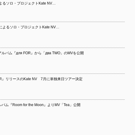
vaによるソロ・プロジェクトKate NV…
ovaによるソロ・プロジェクトKate NV…
アルバム『для FOR』から「два TWO」のMVを公開
FOR』リリースのKate NV 7月に単独来日ツアー決定
ム『Room for the Moon』よりMV「Tea」公開