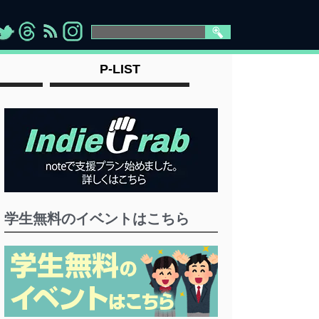
>
">
">
" >
P-LIST
学生無料のイベントはこちら