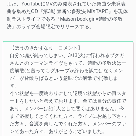
また、YouTubeにMVのみ発表されていた楽曲や未発表
曲を集めたCD『第3期 禁断の多数決 MIXTAPE』を現体
制ラストライブである『Maison book girl×禁断の多数
決』のライブ会場限定でリリースする。
【ほうのきかずなり コメント】
自分の魂が鈍ってしまい、3/13(火)に行われるブクガ
さんとのツーマンライヴをもって、禁断の多数決は一
度解散(と言ってもグループが終わる訳ではなくメン
バーが皆散らばるという意味での解散です)致しま
す。
今の状態を一度終わりにして逆境の状態からの再スタ
ートをしたいと考えております。全ては自分の責任で
あり、メンバーは誰1人として悪くはありません。今
まで応援してきてくれた方々、ライブにお越し下さっ
た方々、音源を楽しんでくれた方々、メンバーのファ
ンであった方々、ありがとうございました。