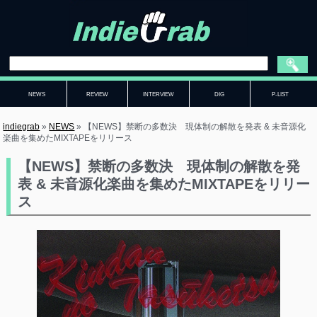
NEWS
REVIEW
INTERVIEW
DIG
P-LIST
indiegrab
»
NEWS
»
【NEWS】禁断の多数決 現体制の解散を発表 & 未音源化
楽曲を集めたMIXTAPEをリリース
【NEWS】禁断の多数決 現体制の解散を発
表 & 未音源化楽曲を集めたMIXTAPEをリリー
ス