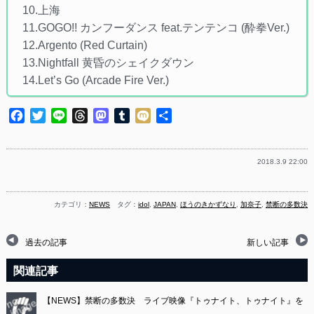
10.上海
11.GOGO!! カンフーダンス feat.テンテンコ (酔拳Ver.)
12.Argento (Red Curtain)
13.Nightfall 黄昏のシェイクダウン
14.Let’s Go (Arcade Fire Ver.)
Facebook
Twitter
Line
Threads
Mastodon
Tumblr
Mixi
共
有
2018.3.9 22:00
カテゴリ：
NEWS
タグ：
idol
,
JAPAN
,
ほうのきかずなり
,
加奈子
,
禁断の多数決
過去の記事
新しい記事
関連記事
【NEWS】禁断の多数決 ライブ映像『トゥナイト、トゥナイト』を