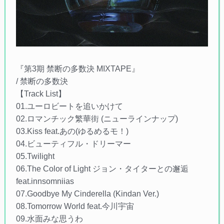
『第3期 禁断の多数決 MIXTAPE』
/ 禁断の多数決
【Track List】
01.ユーロビートを追いかけて
02.ロマンチック繁華街 (ニューラインナップ)
03.Kiss feat.あの(ゆるめるモ！)
04.ビューティフル・ドリーマー
05.Twilight
06.The Color of Light ジョン・タイターとの邂逅
feat.innsomniias
07.Goodbye My Cinderella (Kindan Ver.)
08.Tomorrow World feat.今川宇宙
09.水面みな思うわ