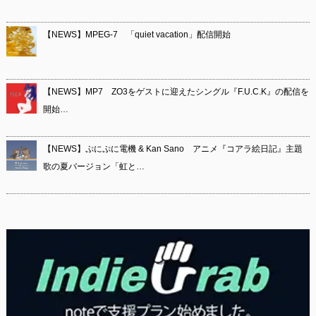
【NEWS】MPEG-7 「quiet vacation」配信開始
【NEWS】MP7 ZO3をゲストに迎えたシングル『F.U.C.K』の配信を
開始…
【NEWS】ぷにぷに電機 & Kan Sano アニメ『コアラ絵日記』主題
歌の夏バージョン「虹と…