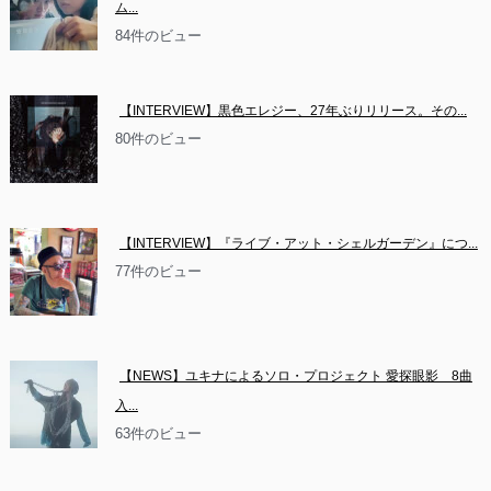
ム...
84件のビュー
【INTERVIEW】黒色エレジー、27年ぶりリリース。その...
80件のビュー
【INTERVIEW】『ライブ・アット・シェルガーデン』につ...
77件のビュー
【NEWS】ユキナによるソロ・プロジェクト 愛探眼影　8曲
入...
63件のビュー