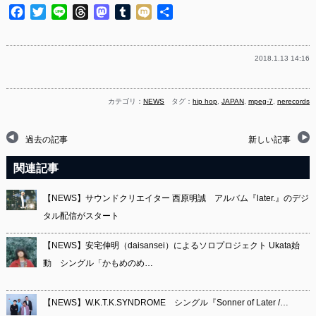
Facebook
Twitter
Line
Threads
Mastodon
Tumblr
Mixi
共
有
2018.1.13 14:16
カテゴリ：
NEWS
タグ：
hip hop
,
JAPAN
,
mpeg-7
,
nerecords
過去の記事
新しい記事
関連記事
【NEWS】サウンドクリエイター 西原明誠 アルバム『later.』のデジ
タル配信がスタート
【NEWS】安宅伸明（daisansei）によるソロプロジェクト Ukata始
動 シングル「かもめのめ…
【NEWS】W.K.T.K.SYNDROME シングル『Sonner of Later /…