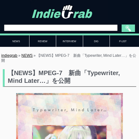
NEWS
REVIEW
INTERVIEW
DIG
P-LIST
indiegrab
»
NEWS
»
【NEWS】MPEG-7 新曲「Typewriter, Mind Later…」を公
開
【NEWS】MPEG-7 新曲「Typewriter,
Mind Later…」を公開