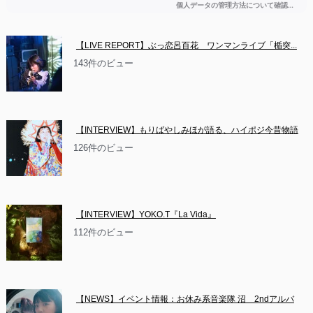
【LIVE REPORT】ぶっ恋呂百花　ワンマンライブ「楯突...
143件のビュー
【INTERVIEW】もりばやしみほが語る、ハイポジ今昔物語
126件のビュー
【INTERVIEW】YOKO.T『La Vida』
112件のビュー
【NEWS】イベント情報：お休み系音楽隊 沼　2ndアルバ