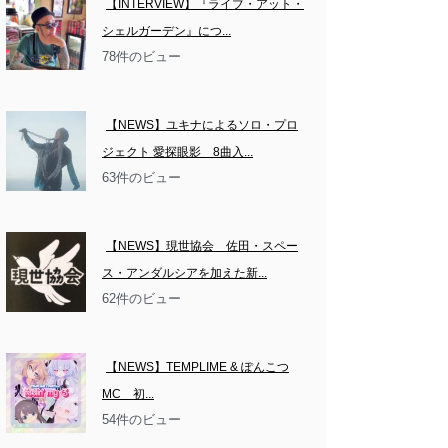
【INTERVIEW】『ライブ・アット・
シェルガーデン』につ...
78件のビュー
【NEWS】ユキナによるソロ・プロ
ジェクト 愛探眼影　8曲入...
63件のビュー
【NEWS】現世協会　佐田・スペー
ス・アンダルシアを加えた新...
62件のビュー
【NEWS】TEMPLIME & ぽんこつ
MC　初...
54件のビュー