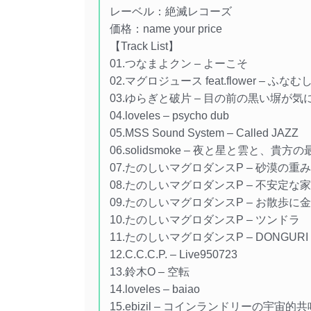
レーベル：絶滅レコーズ
価格：name your price
【Track List】
01.つなまよクン – よーこそ
02.マグロジュース feat.flower – ふな
03.ゆらぎと破片 – 目の前の黒い塀
04.loveles – psycho dub
05.MSS Sound System – Called JAZZ
06.solidsmoke – 夜と星と雲と、貴
07.たのしいマグロダンスP – 砂漠の重
08.たのしいマグロダンスP – 不安定な
09.たのしいマグロダンスP – お散歩に
10.たのしいマグロダンスP – ツンドラ
11.たのしいマグロダンスP – DONGURI
12.C.C.C.P. – Live950723
13.鈴木O – 空転
14.loveles – baiao
15.ebizil – コインランドリーの宇