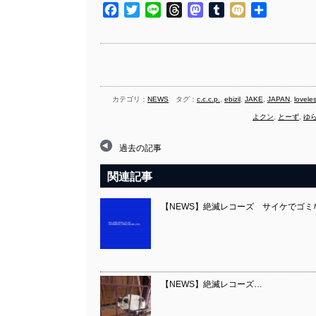
Facebook
Twitter
Line
Threads
Mastodon
Tumblr
Mixi
共
有
カテゴリ：
NEWS
タグ：
c.c.c.p.
,
ebizil
,
JAKE
,
JAPAN
,
lovele
よクン
,
とーず
,
ゆ
過去の記事
関連記事
【NEWS】絶滅レコーズ サイケでゴミな音楽
【NEWS】絶滅レコーズ…