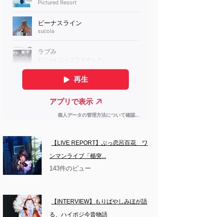
【LIVE REPORT】ぶっ恋呂百花　ワ
ンマンライブ「楯突...
143件のビュー
【INTERVIEW】もりばやしみほが語
る、ハイポジ今昔物語