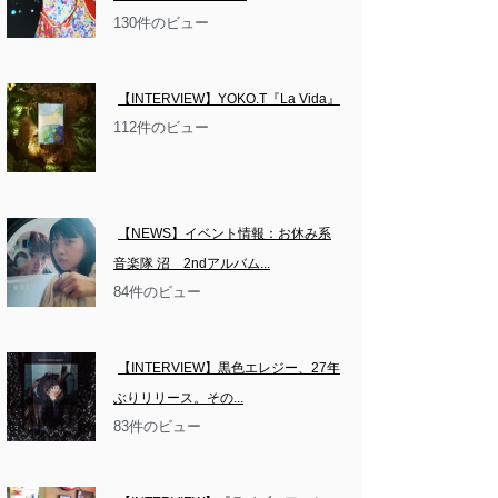
130件のビュー
【INTERVIEW】YOKO.T『La Vida』
112件のビュー
【NEWS】イベント情報：お休み系
音楽隊 沼　2ndアルバム...
84件のビュー
【INTERVIEW】黒色エレジー、27年
ぶりリリース。その...
83件のビュー