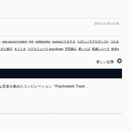
2017.12.24 13:24
s
,
mss sound system
,
rjnk
,
solidsmoke
,
suppaピスタチオ
,
たのしいマグロダンスp
,
つなま
らぎと破片
,
キヅミタ
,
マグロジュース feat.flower
,
平田義久
,
硬いとば
,
絶滅レコーズ
,
鈴木o
新しい記事
を集めたコンピレーション『Psychedelic Trash…