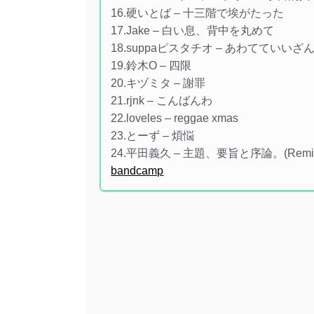
16.硬いとば – 十三階で埃がたった
17.Jake – 白い息、背中を丸めて
18.suppaピスタチオ – あわてていいざ
19.鈴木O – 四限
20.キヅミタ – 謝罪
21.rjnk – こんばんわ
22.loveles – reggae xmas
23.とーず – 煩悩
24.平田義久 – 主題、要旨と序論。(Remi
bandcamp