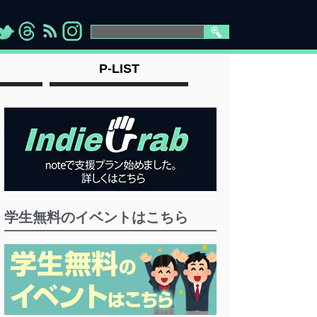
>
">
">
" >
P-LIST
学生無料のイベントはこちら