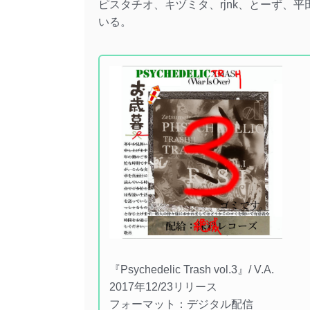
ピスタチオ、キヅミタ、rjnk、とーず、
いる。
『Psychedelic Trash vol​.​3』/ V.A.
2017年12/23リリース
フォーマット：デジタル配信