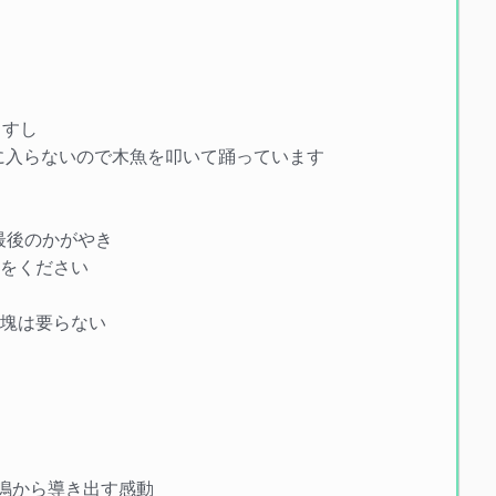
むしすし
が気に入らないので木魚を叩いて踊っています
方の最後のかがやき
みをください
家
金塊は要らない
宙的共鳴から導き出す感動