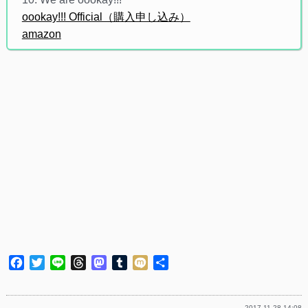
oookay!!! Official（購入申し込み）
amazon
Facebook
Twitter
Line
Threads
Mastodon
Tumblr
Mixi
共
有
2017.11.28 14:08