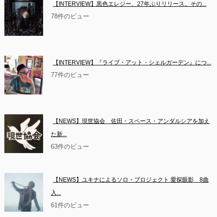
【INTERVIEW】黒色エレジー、27年ぶりリリース。その...
78件のビュー
【INTERVIEW】『ライブ・アット・シェルガーデン』につ...
77件のビュー
【NEWS】現世協会　佐田・スペース・アンダルシアを加え
た新...
63件のビュー
【NEWS】ユキナによるソロ・プロジェクト 愛探眼影　8曲
入...
61件のビュー