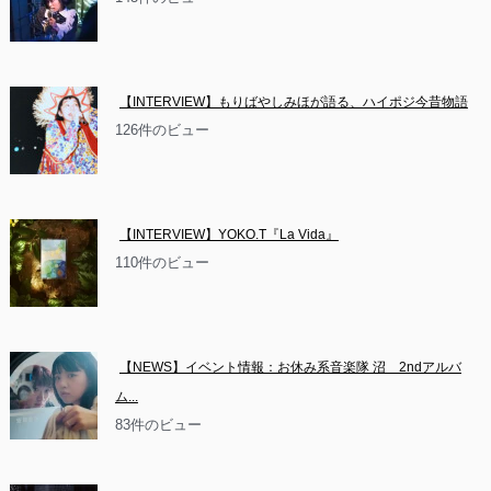
【INTERVIEW】もりばやしみほが語る、ハイポジ今昔物語
126件のビュー
【INTERVIEW】YOKO.T『La Vida』
110件のビュー
【NEWS】イベント情報：お休み系音楽隊 沼　2ndアルバ
ム...
83件のビュー