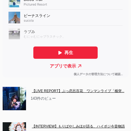
【LIVE REPORT】ぶっ恋呂百花　ワンマンライブ「楯突...
143件のビュー
【INTERVIEW】もりばやしみほが語る、ハイポジ今昔物語