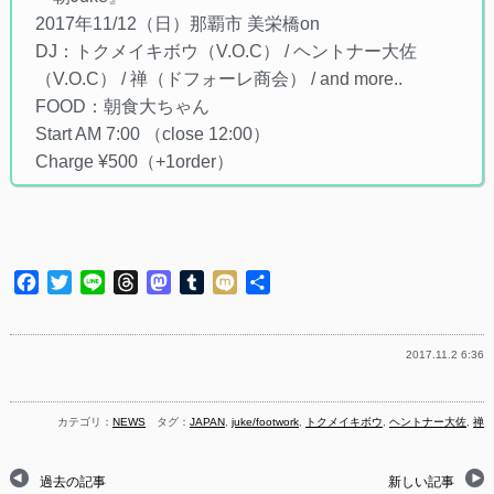
2017年11/12（日）那覇市 美栄橋on
DJ：トクメイキボウ（V.O.C） / ヘントナー大佐
（V.O.C） / 禅（ドフォーレ商会） / and more..
FOOD：朝食大ちゃん
Start AM 7:00 （close 12:00）
Charge ¥500（+1order）
Facebook
Twitter
Line
Threads
Mastodon
Tumblr
Mixi
共
有
2017.11.2 6:36
カテゴリ：
NEWS
タグ：
JAPAN
,
juke/footwork
,
トクメイキボウ
,
ヘントナー大佐
,
禅
過去の記事
新しい記事