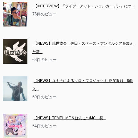
【INTERVIEW】『ライブ・アット・シェルガーデン』につ...
75件のビュー
【NEWS】現世協会　佐田・スペース・アンダルシアを加え
た新...
63件のビュー
【NEWS】ユキナによるソロ・プロジェクト 愛探眼影　8曲
入...
59件のビュー
【NEWS】TEMPLIME & ぽんこつMC　初...
54件のビュー