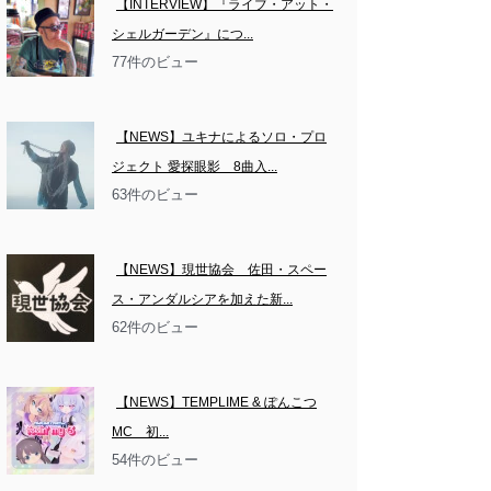
【INTERVIEW】『ライブ・アット・
シェルガーデン』につ...
77件のビュー
【NEWS】ユキナによるソロ・プロ
ジェクト 愛探眼影　8曲入...
63件のビュー
【NEWS】現世協会　佐田・スペー
ス・アンダルシアを加えた新...
62件のビュー
【NEWS】TEMPLIME & ぽんこつ
MC　初...
54件のビュー