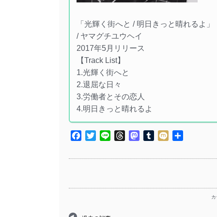
「光輝く街へと / 明日きっと晴れるよ」
/ ヤマグチユウヘイ
2017年5月リリース
【Track List】
1.光輝く街へと
2.退屈な日々
3.労働者とその恋人
4.明日きっと晴れるよ
Facebook
Twitter
Line
Threads
Mastodon
Tumblr
Mixi
共
有
カ