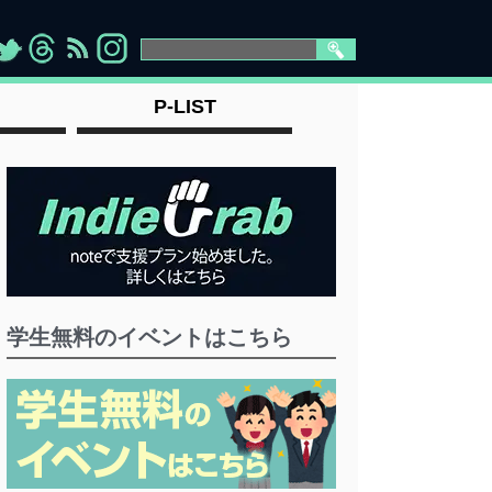
>
">
">
" >
P-LIST
学生無料のイベントはこちら