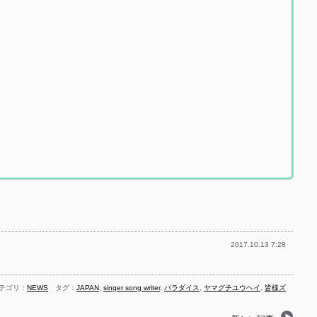
2017.10.13 7:28
テゴリ：
NEWS
タグ：
JAPAN
,
singer song writer
,
パラダイス
,
ヤマグチユウヘイ
,
皆様ズ