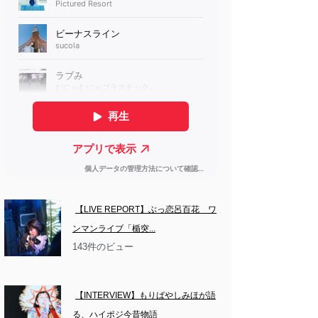
【LIVE REPORT】ぶっ恋呂百花　ワ
ンマンライブ「楯突...
143件のビュー
【INTERVIEW】もりばやしみほが語
る、ハイポジ今昔物語