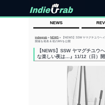
NEWS
REV
indiegrab
»
NEWS
»
【NEWS】SSW ヤマグチユウヘ
開催を発表 & 初のMVを公開
【NEWS】SSW ヤマグチユ
な楽しい夜は…』11/12（日）開