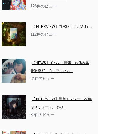
128件のビュー
【INTERVIEW】YOKO.T『La Vida』
112件のビュー
【NEWS】イベント情報：お休み系
音楽隊 沼　2ndアルバム...
84件のビュー
【INTERVIEW】黒色エレジー、27年
ぶりリリース。その...
80件のビュー