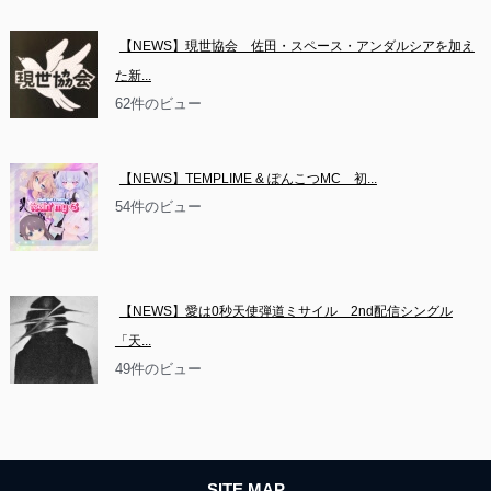
【NEWS】現世協会　佐田・スペース・アンダルシアを加え
た新...
62件のビュー
【NEWS】TEMPLIME & ぽんこつMC　初...
54件のビュー
【NEWS】愛は0秒天使弾道ミサイル　2nd配信シングル
「天...
49件のビュー
SITE MAP