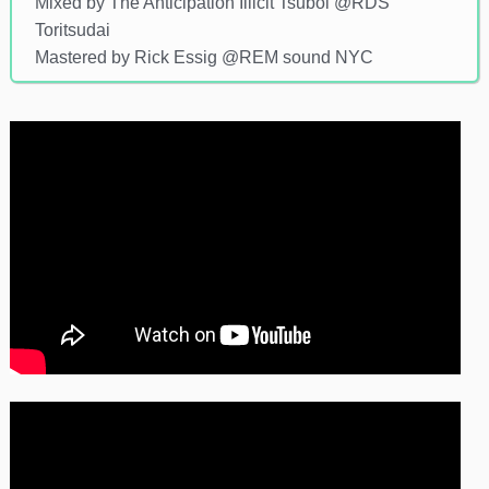
Mixed by The Anticipation Illicit Tsuboi @RDS
Toritsudai
Mastered by Rick Essig @REM sound NYC