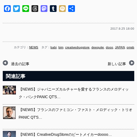
Facebook
Twitter
Line
Threads
Mastodon
Tumblr
Mixi
共
有
2017.9.25 18:00
カテゴリ：
NEWS
タグ：
babi
,
bim
,
creativedrugstore
,
deequite
,
dooo
,
JAPAN
,
omsb
過去の記事
新しい記事
関連記事
【NEWS】ジャパニーズカルチャーを愛するフランスのメロディッ
ク・パンクPANIC QT'S…
【NEWS】フランスのファミコン・ファスト・メロディック・トリオ
PANIC QT'S…
【NEWS】CreativeDrugStoreのビートメイカーdoooo…