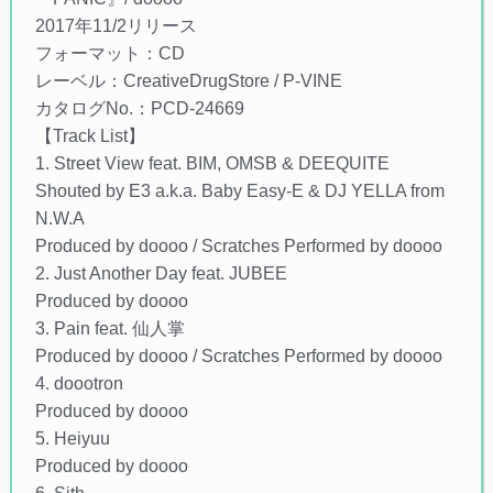
2017年11/2リリース
フォーマット：CD
レーベル：CreativeDrugStore / P-VINE
カタログNo.：PCD-24669
【Track List】
1. Street View feat. BIM, OMSB & DEEQUITE
Shouted by E3 a.k.a. Baby Easy-E & DJ YELLA from
N.W.A
Produced by doooo / Scratches Performed by doooo
2. Just Another Day feat. JUBEE
Produced by doooo
3. Pain feat. 仙人掌
Produced by doooo / Scratches Performed by doooo
4. doootron
Produced by doooo
5. Heiyuu
Produced by doooo