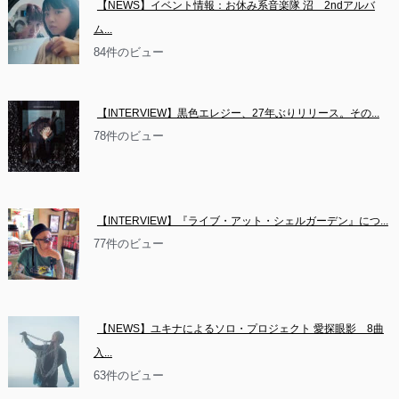
【NEWS】イベント情報：お休み系音楽隊 沼　2ndアルバ
ム...
84件のビュー
【INTERVIEW】黒色エレジー、27年ぶりリリース。その...
78件のビュー
【INTERVIEW】『ライブ・アット・シェルガーデン』につ...
77件のビュー
【NEWS】ユキナによるソロ・プロジェクト 愛探眼影　8曲
入...
63件のビュー