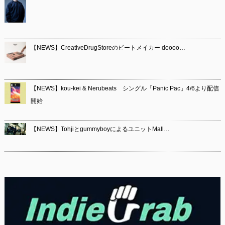
【NEWS】CreativeDrugStoreのビートメイカー doooo…
【NEWS】kou-kei & Nerubeats シングル「Panic Pac」4/6より配信
開始
【NEWS】TohjiとgummyboyによるユニットMall…