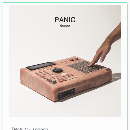
『PANIC』/ doooo