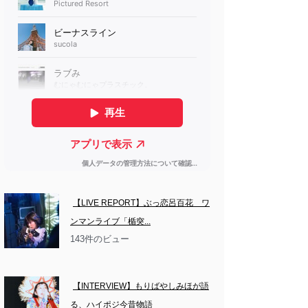
【LIVE REPORT】ぶっ恋呂百花　ワ
ンマンライブ「楯突...
143件のビュー
【INTERVIEW】もりばやしみほが語
る、ハイポジ今昔物語