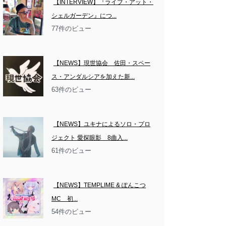
【INTERVIEW】『ライブ・アット・
シェルガーデン』につ...
77件のビュー
【NEWS】現世協会　佐田・スペー
ス・アンダルシアを加えた新...
63件のビュー
【NEWS】ユキナによるソロ・プロ
ジェクト 愛探眼影　8曲入...
61件のビュー
【NEWS】TEMPLIME & ぽんこつ
MC　初...
54件のビュー