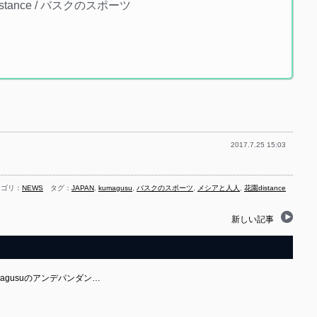
istance / バスクのスポーツ
2017.7.25 15:03
テゴリ：
NEWS
タグ：
JAPAN
,
kumagusu
,
バスクのスポーツ
,
メシアと人人
,
花園distance
新しい記事
umagusuのアンデパンダン…