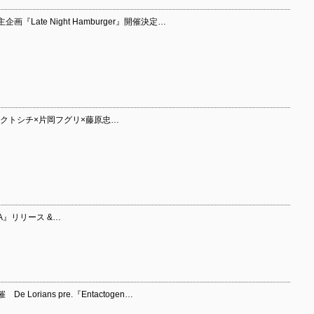
『Late Night Hamburger』開催決定…
×ロクトシチ×片岡フグリ×藤原忠…
A』リリース &…
Lorians pre.『Entactogen…