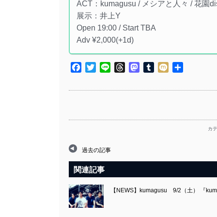
ACT：kumagusu / メシアと人々 / 花園d
展示：井上Y
Open 19:00 / Start TBA
Adv ¥2,000(+1d)
Facebook
Twitter
Line
Threads
Mastodon
Tumblr
Mixi
共
有
カ
過去の記事
関連記事
【NEWS】kumagusu 9/2（土） 『k