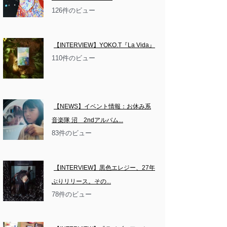
126件のビュー
【INTERVIEW】YOKO.T『La Vida』
110件のビュー
【NEWS】イベント情報：お休み系
音楽隊 沼　2ndアルバム...
83件のビュー
【INTERVIEW】黒色エレジー、27年
ぶりリリース。その...
78件のビュー