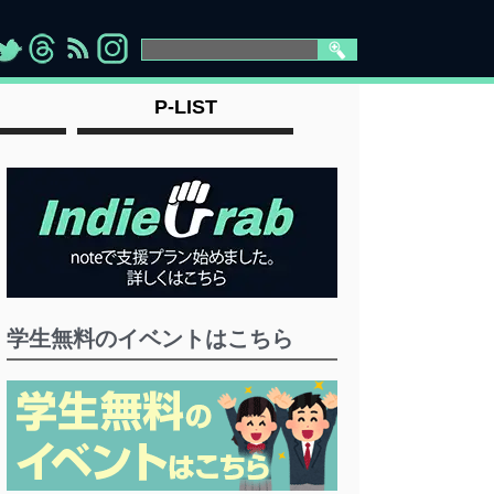
>
">
">
" >
P-LIST
学生無料のイベントはこちら