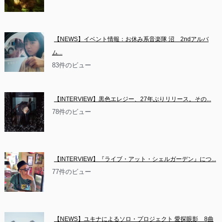
【NEWS】イベント情報：お休み系音楽隊 沼　2ndアルバ
ム...
83件のビュー
【INTERVIEW】黒色エレジー、27年ぶりリリース。その...
78件のビュー
【INTERVIEW】『ライブ・アット・シェルガーデン』につ...
77件のビュー
【NEWS】ユキナによるソロ・プロジェクト 愛探眼影　8曲