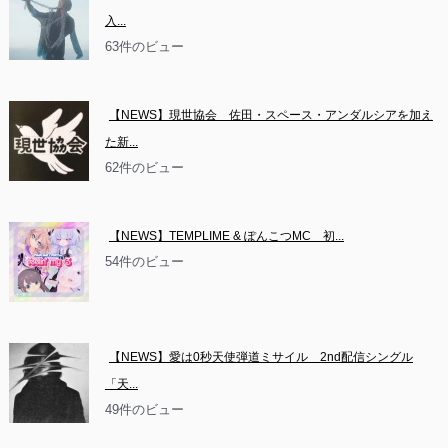
入...
63件のビュー
【NEWS】現世協会　佐田・スペース・アンダルシアを加え
た新...
62件のビュー
【NEWS】TEMPLIME & ぽんこつMC　初...
54件のビュー
【NEWS】愛は0秒天使弾道ミサイル　2nd配信シングル
「天...
49件のビュー