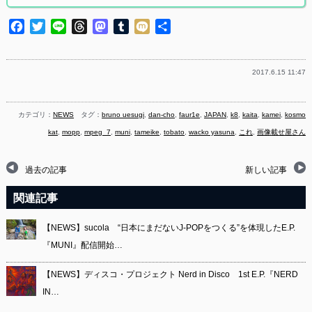
Facebook
Twitter
Line
Threads
Mastodon
Tumblr
Mixi
共
有
2017.6.15 11:47
カテゴリ：
NEWS
タグ：
bruno uesugi
,
dan-cho
,
faur1e
,
JAPAN
,
k8
,
kaita
,
kamei
,
kosmo
kat
,
mopp
,
mpeg_7
,
muni
,
tameike
,
tobato
,
wacko yasuna
,
これ
,
画像載せ屋さん
過去の記事
新しい記事
関連記事
【NEWS】sucola “日本にまだないJ-POPをつくる”を体現したE.P.
『MUNI』配信開始…
【NEWS】ディスコ・プロジェクト Nerd in Disco 1st E.P.『NERD
IN…