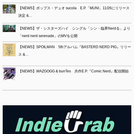
【NEWS】ポップス・デュオ sucola E.P.「MUNI」11/26にリリース
決定 &…
【NEWS】ザ・シスターズハイ シングル「シン・臨界Nerdる」より
「nerd nerd serenade」のMVを公開
【NEWS】SPOILMAN 5thアルバム『BASTERD NERD PIG』リリー
ス &…
【NEWS】WAZGOGG & bunTes 共作E.P.『Comic Nerd』配信開始