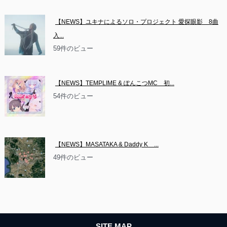
【NEWS】ユキナによるソロ・プロジェクト 愛探眼影　8曲
入...
59件のビュー
【NEWS】TEMPLIME & ぽんこつMC　初...
54件のビュー
【NEWS】MASATAKA & Daddy K　...
49件のビュー
SITE MAP