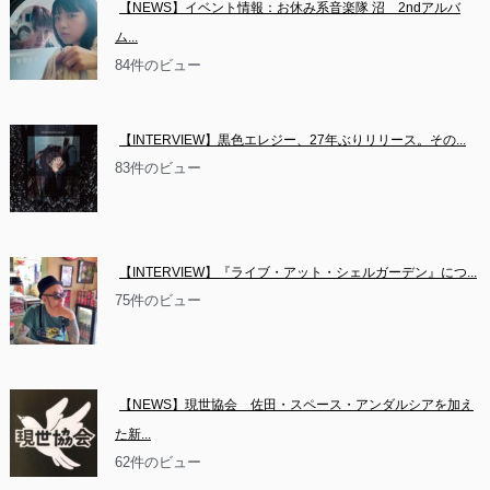
【NEWS】イベント情報：お休み系音楽隊 沼　2ndアルバ
ム...
84件のビュー
【INTERVIEW】黒色エレジー、27年ぶりリリース。その...
83件のビュー
【INTERVIEW】『ライブ・アット・シェルガーデン』につ...
75件のビュー
【NEWS】現世協会　佐田・スペース・アンダルシアを加え
た新...
62件のビュー