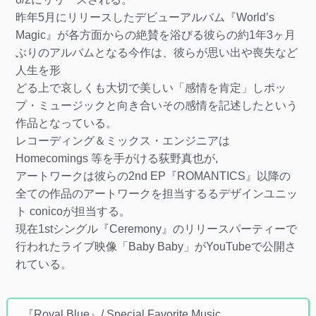
昨年5月にリリースしたデビューアルバム『World’s
Magic』が各方面からの絶賛を浴びる彼らの約1年3ヶ月
ぶりのアルバムとなる今作は、彼らが思い出や喪失など
人生を形
どる上で哀しくも大切で美しい「感情を肯定」しポッ
プ・ミュージックと向き合いその感情を記述したという
作品となっている。
レコーディング＆ミックス・エンジニアは
Homecomings 等を手がける荻野真也が,
アートワークは彼らの2nd EP『ROMANTICS』以降の
全ての作品のアートワークを担当するるデザインユニッ
ト conicoが担当する。
現在1stシングル『Ceremony』のリリースパーティーで
行われたライブ映像「Baby Baby」がYouTubeで公開さ
れている。
『Royal Blue』/ Special Favorite Music