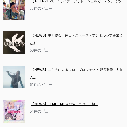
【INTERVIEW】『ライブ・アット・シェルガーデン』につ...
77件のビュー
【NEWS】現世協会　佐田・スペース・アンダルシアを加え
た新...
63件のビュー
【NEWS】ユキナによるソロ・プロジェクト 愛探眼影　8曲
入...
61件のビュー
【NEWS】TEMPLIME & ぽんこつMC　初...
54件のビュー