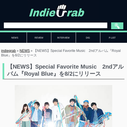
NEWS
REVIEW
INTERVIEW
DIG
P-LIST
indiegrab
»
NEWS
»
【NEWS】Special Favorite Music 2ndアルバム『Royal
Blue』を8/2にリリース
【NEWS】Special Favorite Music 2ndアル
バム『Royal Blue』を8/2にリリース