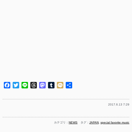
Facebook
Twitter
Line
Threads
Mastodon
Tumblr
Mixi
共
有
2017.6.13 7:29
カテゴリ：
NEWS
タグ：
JAPAN
,
special favorite music