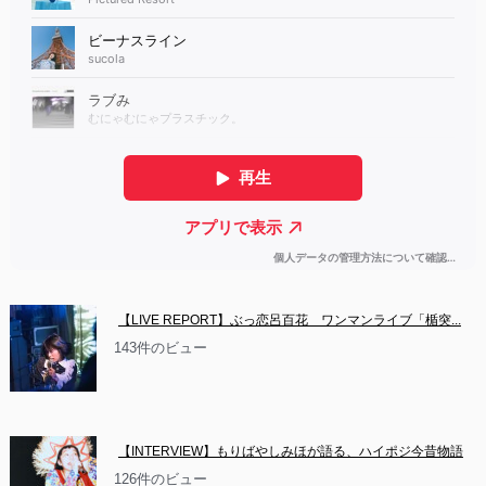
【LIVE REPORT】ぶっ恋呂百花　ワンマンライブ「楯突...
143件のビュー
【INTERVIEW】もりばやしみほが語る、ハイポジ今昔物語
126件のビュー