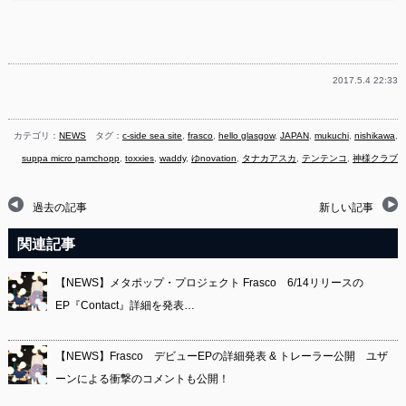
2017.5.4 22:33
カテゴリ：
NEWS
タグ：
c-side sea site
,
frasco
,
hello glasgow
,
JAPAN
,
mukuchi
,
nishikawa
,
suppa micro pamchopp
,
toxxies
,
waddy
,
ゆnovation
,
タナカアスカ
,
テンテンコ
,
神様クラブ
過去の記事
新しい記事
関連記事
【NEWS】メタポップ・プロジェクト Frasco 6/14リリースの
EP『Contact』詳細を発表…
【NEWS】Frasco デビューEPの詳細発表 & トレーラー公開 ユザ
ーンによる衝撃のコメントも公開！