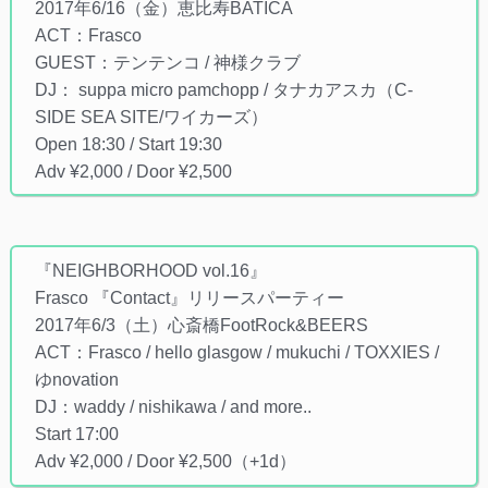
2017年6/16（金）恵比寿BATICA
ACT：Frasco
GUEST：テンテンコ / 神様クラブ
DJ： suppa micro pamchopp / タナカアスカ（C-
SIDE SEA SITE/ワイカーズ）
Open 18:30 / Start 19:30
Adv ¥2,000 / Door ¥2,500
『NEIGHBORHOOD‏ vol.16』
Frasco 『Contact』リリースパーティー
2017年6/3（土）心斎橋FootRock&BEERS
ACT：Frasco / hello glasgow / mukuchi / TOXXIES /
ゆnovation
DJ：waddy / nishikawa / and more..
Start 17:00
Adv ¥2,000 / Door ¥2,500（+1d）