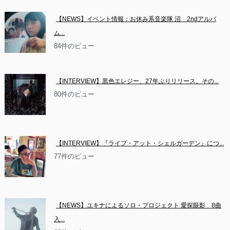
【NEWS】イベント情報：お休み系音楽隊 沼　2ndアルバ
ム...
84件のビュー
【INTERVIEW】黒色エレジー、27年ぶりリリース。その...
80件のビュー
【INTERVIEW】『ライブ・アット・シェルガーデン』につ...
77件のビュー
【NEWS】ユキナによるソロ・プロジェクト 愛探眼影　8曲
入...