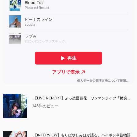
【LIVE REPORT】ぶっ恋呂百花　ワンマンライブ「楯突...
143件のビュー
【INTERVIEW】もりばやしみほが語る、ハイポジ今昔物語