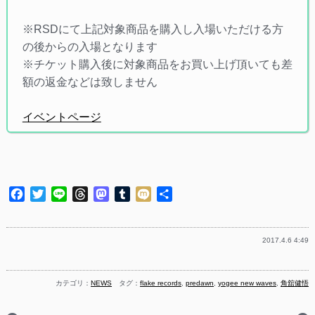
※RSDにて上記対象商品を購入し入場いただける方
の後からの入場となります
※チケット購入後に対象商品をお買い上げ頂いても差
額の返金などは致しません
イベントページ
Facebook
Twitter
Line
Threads
Mastodon
Tumblr
Mixi
共
有
2017.4.6 4:49
カテゴリ：
NEWS
タグ：
flake records
,
predawn
,
yogee new waves
,
角舘健悟