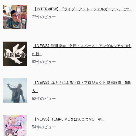
【INTERVIEW】『ライブ・アット・シェルガーデン』につ...
77件のビュー
【NEWS】現世協会　佐田・スペース・アンダルシアを加え
た新...
63件のビュー
【NEWS】ユキナによるソロ・プロジェクト 愛探眼影　8曲
入...
62件のビュー
【NEWS】TEMPLIME & ぽんこつMC　初...
54件のビュー