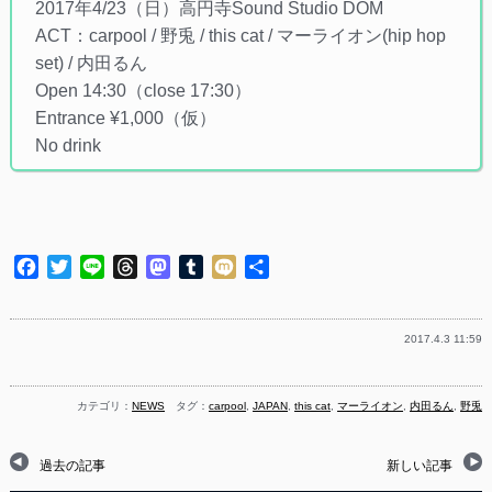
2017年4/23（日）高円寺Sound Studio DOM
ACT：carpool / 野兎 / this cat / マーライオン(hip hop
set) / 内田るん
Open 14:30（close 17:30）
Entrance ¥1,000（仮）
No drink
Facebook
Twitter
Line
Threads
Mastodon
Tumblr
Mixi
共
有
2017.4.3 11:59
カテゴリ：
NEWS
タグ：
carpool
,
JAPAN
,
this cat
,
マーライオン
,
内田るん
,
野兎
過去の記事
新しい記事