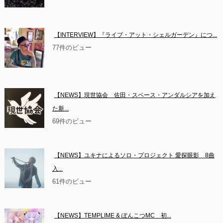
【INTERVIEW】『ライブ・アット・シェルガーデン』につ...
77件のビュー
【NEWS】現世協会　佐田・スペース・アンダルシアを加え
た新...
69件のビュー
【NEWS】ユキナによるソロ・プロジェクト 愛探眼影　8曲
入...
61件のビュー
【NEWS】TEMPLIME & ぽんこつMC　初...