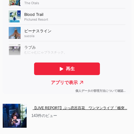
【LIVE REPORT】ぶっ恋呂百花　ワンマンライブ「楯突...
143件のビュー