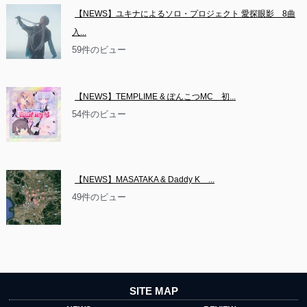
【NEWS】ユキナによるソロ・プロジェクト 愛探眼影　8曲
入...
59件のビュー
【NEWS】TEMPLIME & ぽんこつMC　初...
54件のビュー
【NEWS】MASATAKA & Daddy K　...
49件のビュー
SITE MAP