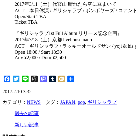
2017年3/11（土）代官山 晴れたら空に豆まいて
ACT：本日休演 / ギリシャラブ / ボンボヤーズ / コア
Open/Start TBA
Ticket TBA
『ギリシャラブ1st Full Album リリース記念企画』
2017年3/18（土）京都 livehouse nano
ACT：ギリシャラブ / ラッキーオールドサン / yoji & his gho
Open 18:00 / Start 18:30
Adv ¥2,000 / Door ¥2,500
Facebook
Twitter
Line
Threads
Mastodon
Tumblr
Mixi
共
有
2017.2.10 3:32
カテゴリ：
NEWS
タグ：
JAPAN
,
pop
,
ギリシャラブ
過去の記事
新しい記事