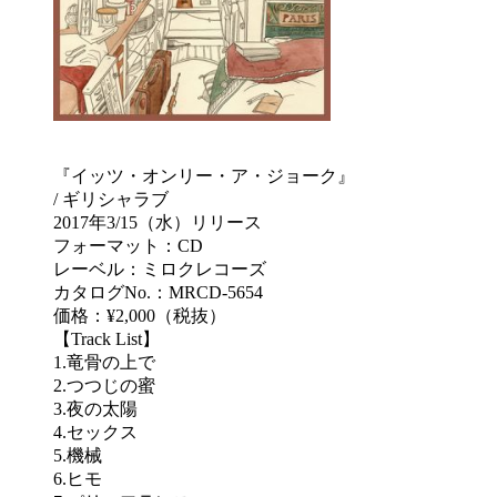
『イッツ・オンリー・ア・ジョーク』
/ ギリシャラブ
2017年3/15（水）リリース
フォーマット：CD
レーベル：ミロクレコーズ
カタログNo.：MRCD-5654
価格：¥2,000（税抜）
【Track List】
1.竜骨の上で
2.つつじの蜜
3.夜の太陽
4.セックス
5.機械
6.ヒモ