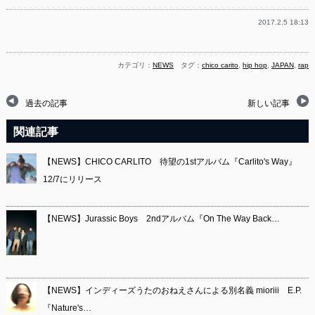
2017.2.5 18:13
カテゴリ：
NEWS
タグ：
chico carito
,
hip hop
,
JAPAN
,
rap
過去の記事
新しい記事
関連記事
【NEWS】CHICO CARLITO 待望の1stアルバム『Carlito's Way』
12/7にリリース
【NEWS】Jurassic Boys 2ndアルバム『On The Way Back…
【NEWS】インディーズうたのおねえさんによる別名義 mioriii E.P.
『Nature's…