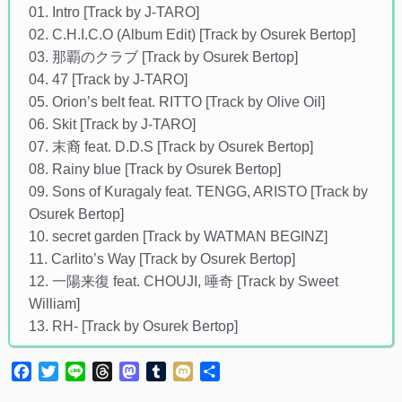
01. Intro [Track by J-TARO]
02. C.H.I.C.O (Album Edit) [Track by Osurek Bertop]
03. 那覇のクラブ [Track by Osurek Bertop]
04. 47 [Track by J-TARO]
05. Orion’s belt feat. RITTO [Track by Olive Oil]
06. Skit [Track by J-TARO]
07. 末裔 feat. D.D.S [Track by Osurek Bertop]
08. Rainy blue [Track by Osurek Bertop]
09. Sons of Kuragaly feat. TENGG, ARISTO [Track by
Osurek Bertop]
10. secret garden [Track by WATMAN BEGINZ]
11. Carlito’s Way [Track by Osurek Bertop]
12. 一陽来復 feat. CHOUJI, 唾奇 [Track by Sweet
William]
13. RH- [Track by Osurek Bertop]
Facebook
Twitter
Line
Threads
Mastodon
Tumblr
Mixi
共
有