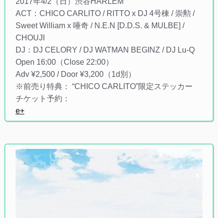
2017年4/2（日）渋谷HARLEM
ACT：CHICO CARLITO / RITTO x DJ 4号棟 / 崇勲 /
Sweet William x 唾奇 / N.E.N [D.D.S. & MULBE] /
CHOUJI
DJ：DJ CELORY / DJ WATMAN BEGINZ / DJ Lu-Q
Open 16:00（Close 22:00）
Adv ¥2,500 / Door ¥3,200（1d別）
※前売り特典： “CHICO CARLITO”限定ステッカー
チケット予約：
e+