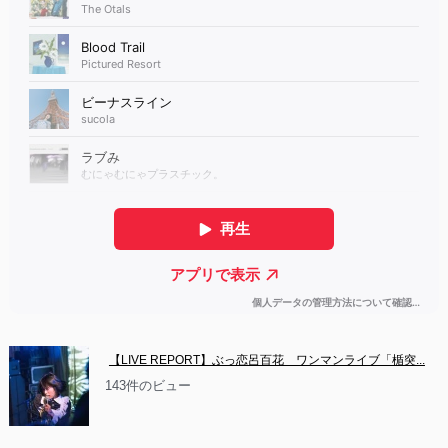
【LIVE REPORT】ぶっ恋呂百花　ワンマンライブ「楯突...
143件のビュー