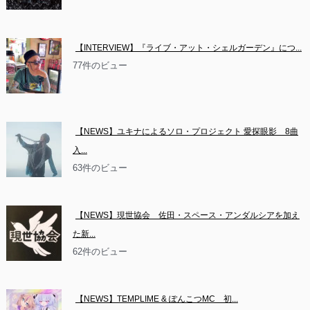
【INTERVIEW】『ライブ・アット・シェルガーデン』につ...
77件のビュー
【NEWS】ユキナによるソロ・プロジェクト 愛探眼影　8曲
入...
63件のビュー
【NEWS】現世協会　佐田・スペース・アンダルシアを加え
た新...
62件のビュー
【NEWS】TEMPLIME & ぽんこつMC　初...