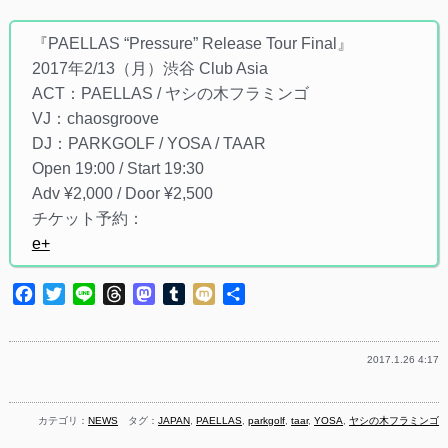
『PAELLAS “Pressure” Release Tour Final』
2017年2/13（月）渋谷 Club Asia
ACT：PAELLAS / ヤシの木フラミンゴ
VJ：chaosgroove
DJ：PARKGOLF / YOSA / TAAR
Open 19:00 / Start 19:30
Adv ¥2,000 / Door ¥2,500
チケット予約：
e+
Facebook
Twitter
Line
Threads
Mastodon
Tumblr
Mixi
共
有
2017.1.26 4:17
カテゴリ：
NEWS
タグ：
JAPAN
,
PAELLAS
,
parkgolf
,
taar
,
YOSA
,
ヤシの木フラミンゴ