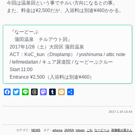
今回は温泉回という事でチルい方向になるとの事。
また、料金は¥2,500だが、入浴料は別途¥460かかる。
『なーどーぷ
蒲田温泉 チルアウト回』
2017年1/28（土）大田区 蒲田温泉
ACT：KoC_kun（Droplamp） / yoshinuma / attic note
/ tellmedaitan / キュア尿道院 / なーどーぷクルー
Start 11:00
Entrance ¥2,500（入浴料は別途¥460）
Facebook
Twitter
Line
Threads
Mastodon
Tumblr
Mixi
共
有
2017.1.16 13:43
カテゴリ：
NEWS
タグ：
athena
,
JAPAN
,
tobato
,
これ
,
なーどーぷ
,
画像載せ屋さん