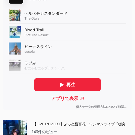
【LIVE REPORT】ぶっ恋呂百花　ワンマンライブ「楯突...
143件のビュー