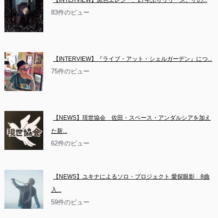
【INTERVIEW】黒色エレジー、27年ぶりリリース。その...
83件のビュー
【INTERVIEW】『ライブ・アット・シェルガーデン』につ...
75件のビュー
【NEWS】現世協会　佐田・スペース・アンダルシアを加え
た新...
62件のビュー
【NEWS】ユキナによるソロ・プロジェクト 愛探眼影　8曲
入...
59件のビュー