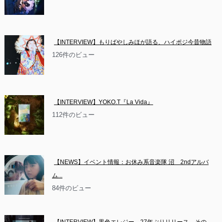
【INTERVIEW】もりばやしみほが語る、ハイポジ今昔物語
126件のビュー
【INTERVIEW】YOKO.T『La Vida』
112件のビュー
【NEWS】イベント情報：お休み系音楽隊 沼　2ndアルバ
ム...
84件のビュー