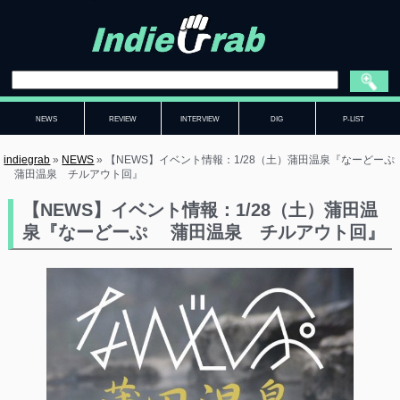
NEWS
REVIEW
INTERVIEW
DIG
P-LIST
indiegrab
»
NEWS
»
【NEWS】イベント情報：1/28（土）蒲田温泉『なーどーぷ
蒲田温泉 チルアウト回』
【NEWS】イベント情報：1/28（土）蒲田温
泉『なーどーぷ 蒲田温泉 チルアウト回』