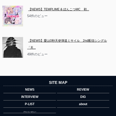
【NEWS】TEMPLIME & ぽんこつMC　初...
54件のビュー
【NEWS】愛は0秒天使弾道ミサイル　2nd配信シングル
「天...
49件のビュー
SITE MAP
NEWS
REVIEW
INTERVIEW
DIG
P-LIST
about
プライバシーポリシー