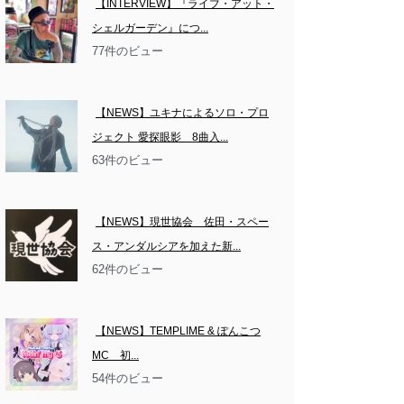
【INTERVIEW】『ライブ・アット・
シェルガーデン』につ...
77件のビュー
【NEWS】ユキナによるソロ・プロ
ジェクト 愛探眼影　8曲入...
63件のビュー
【NEWS】現世協会　佐田・スペー
ス・アンダルシアを加えた新...
62件のビュー
【NEWS】TEMPLIME & ぽんこつ
MC　初...
54件のビュー