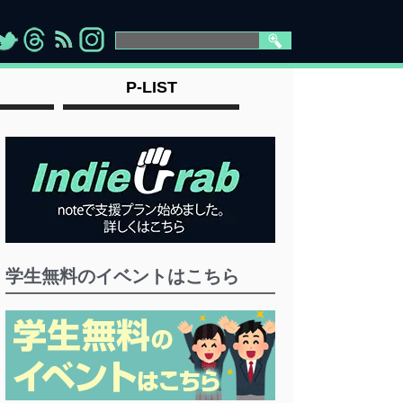
>
">
">
" >
P-LIST
学生無料のイベントはこちら