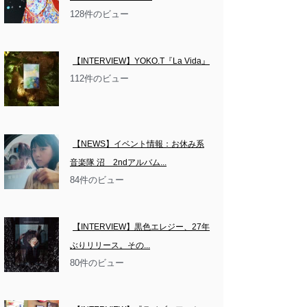
128件のビュー
【INTERVIEW】YOKO.T『La Vida』
112件のビュー
【NEWS】イベント情報：お休み系
音楽隊 沼　2ndアルバム...
84件のビュー
【INTERVIEW】黒色エレジー、27年
ぶりリリース。その...
80件のビュー