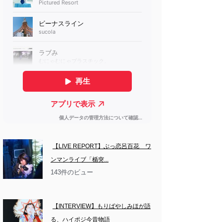
【LIVE REPORT】ぶっ恋呂百花　ワ
ンマンライブ「楯突...
143件のビュー
【INTERVIEW】もりばやしみほが語
る、ハイポジ今昔物語