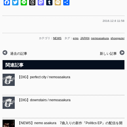
Facebook
Twitter
Line
Threads
Mastodon
Tumblr
Mixi
共
有
2016.12.6 11:58
カテゴリ：
NEWS
タグ：
emo
,
JAPAN
,
nemoasakura
,
shoegazer
過去の記事
新しい記事
関連記事
【DIG】perfect city / nemoasakura
【DIG】downstairs / nemoasakura
【NEWS】nemo asakura 7曲入りの新作『Politics EP』の配信を開