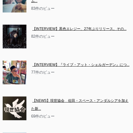
ム...
83件のビュー
【INTERVIEW】黒色エレジー、27年ぶりリリース。その...
82件のビュー
【INTERVIEW】『ライブ・アット・シェルガーデン』につ...
77件のビュー
【NEWS】現世協会　佐田・スペース・アンダルシアを加え
た新...
69件のビュー