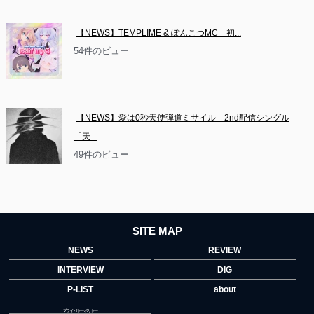
【NEWS】TEMPLIME & ぽんこつMC　初...
54件のビュー
【NEWS】愛は0秒天使弾道ミサイル　2nd配信シングル
「天...
49件のビュー
SITE MAP
NEWS
REVIEW
INTERVIEW
DIG
P-LIST
about
プライバシーポリシー