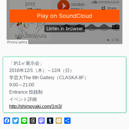
「約1㎥展示会」
2016年12/1（木）～12/4（日）
学芸大The 8th Gallery（CLASKA 8F）
9:00～21:00
Entrance 投銭制
イベント詳細
http://shimoyaki.com/1m3/
Facebook
Twitter
Line
Threads
Mastodon
Tumblr
Mixi
共
有