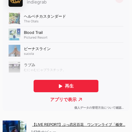
【LIVE REPORT】ぶっ恋呂百花　ワンマンライブ「楯突...