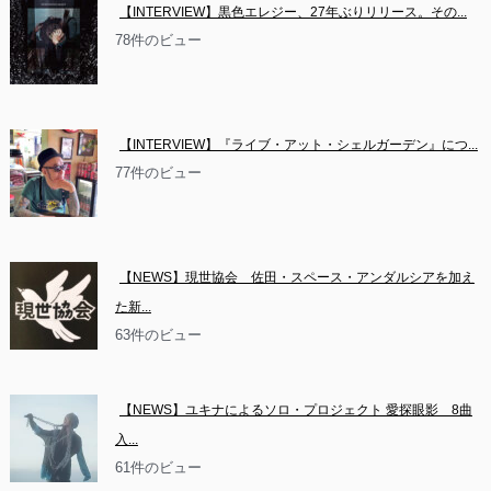
【INTERVIEW】黒色エレジー、27年ぶりリリース。その...
78件のビュー
【INTERVIEW】『ライブ・アット・シェルガーデン』につ...
77件のビュー
【NEWS】現世協会　佐田・スペース・アンダルシアを加え
た新...
63件のビュー
【NEWS】ユキナによるソロ・プロジェクト 愛探眼影　8曲
入...
61件のビュー