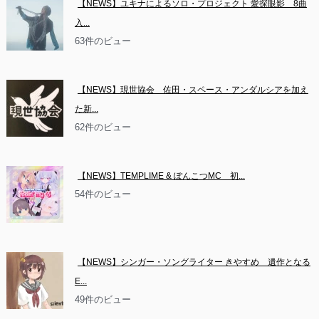
【NEWS】ユキナによるソロ・プロジェクト 愛探眼影　8曲
入...
63件のビュー
【NEWS】現世協会　佐田・スペース・アンダルシアを加え
た新...
62件のビュー
【NEWS】TEMPLIME & ぽんこつMC　初...
54件のビュー
【NEWS】シンガー・ソングライター きやすめ　遺作となる
E...
49件のビュー