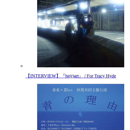
【INTERVIEW】『he(r)art』 / For Tracy Hyde