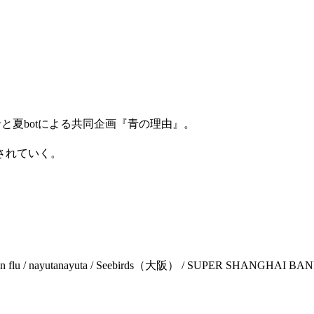
る船底春希と夏botによる共同企画『青の理由』。
されていく。
Jan flu / nayutanayuta / Seebirds（大阪） / SUPER SHANGHAI BAN