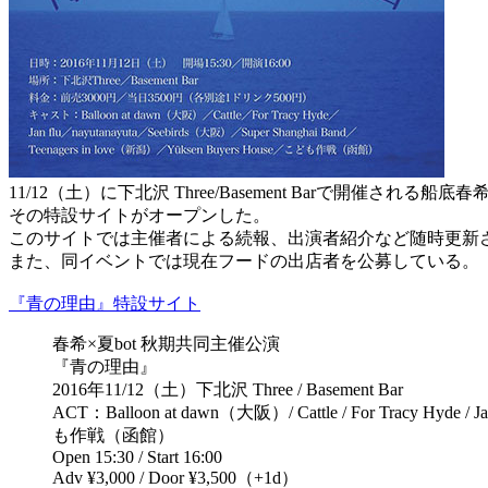
11/12（土）に下北沢 Three/Basement Barで開催され
その特設サイトがオープンした。
このサイトでは主催者による続報、出演者紹介など随時更新
また、同イベントでは現在フードの出店者を公募している。
『青の理由』特設サイト
春希×夏bot 秋期共同主催公演
『青の理由』
2016年11/12（土）下北沢 Three / Basement Bar
ACT：Balloon at dawn（大阪）/ Cattle / For Tracy Hyde / 
も作戦（函館）
Open 15:30 / Start 16:00
Adv ¥3,000 / Door ¥3,500（+1d）