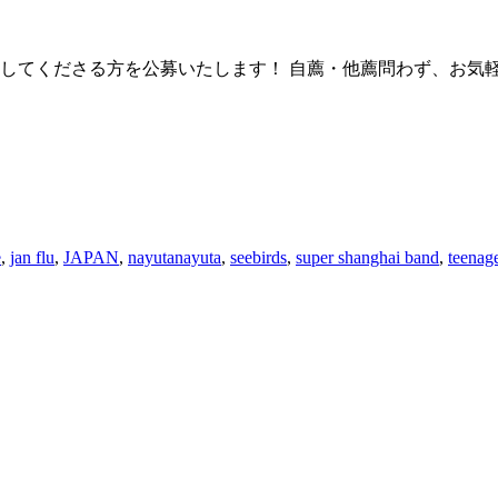
してくださる方を公募いたします！ 自薦・他薦問わず、お気軽
e
,
jan flu
,
JAPAN
,
nayutanayuta
,
seebirds
,
super shanghai band
,
teenage