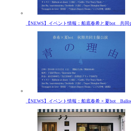
【NEWS】イベント情報：船底春希と夏bot 共
【NEWS】イベント情報：船底春希 × 夏bot Balloon at