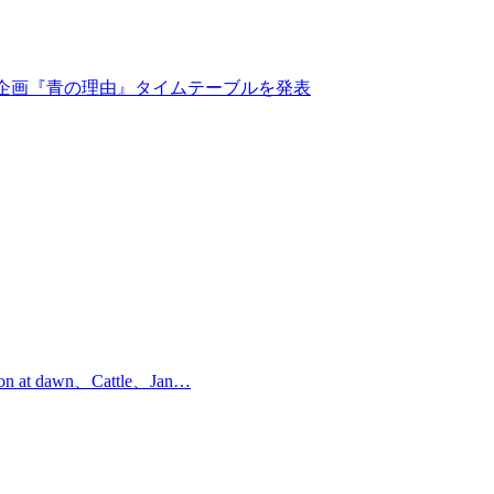
同企画『青の理由』タイムテーブルを発表
 dawn、Cattle、Jan…