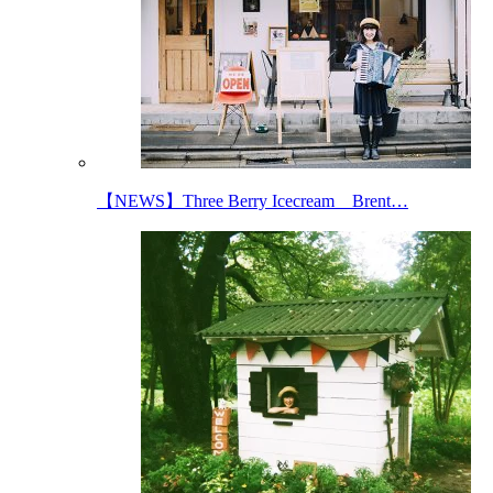
【NEWS】Three Berry Icecream Brent…