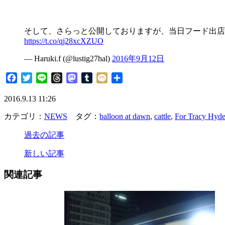
そして、さらっと公開しておりますが、当日フード出店
https://t.co/qj28xcXZUO
— Haruki.f (@lustig27hal)
2016年9月12日
Facebook
Twitter
Line
Threads
Mastodon
Tumblr
Mixi
共
有
2016.9.13 11:26
カテゴリ：
NEWS
タグ：
balloon at dawn
,
cattle
,
For Tracy Hyd
過去の記事
新しい記事
関連記事