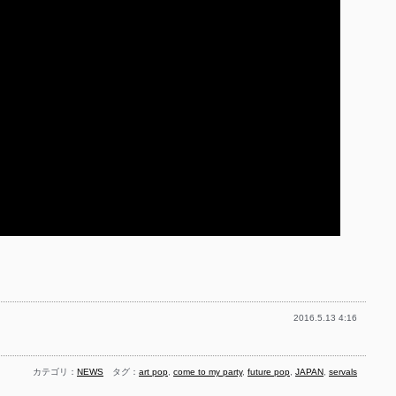
2016.5.13 4:16
カテゴリ：
NEWS
タグ：
art pop
,
come to my party
,
future pop
,
JAPAN
,
servals