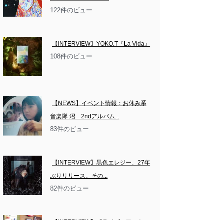
122件のビュー
【INTERVIEW】YOKO.T『La Vida』
108件のビュー
【NEWS】イベント情報：お休み系
音楽隊 沼　2ndアルバム...
83件のビュー
【INTERVIEW】黒色エレジー、27年
ぶりリリース。その...
82件のビュー