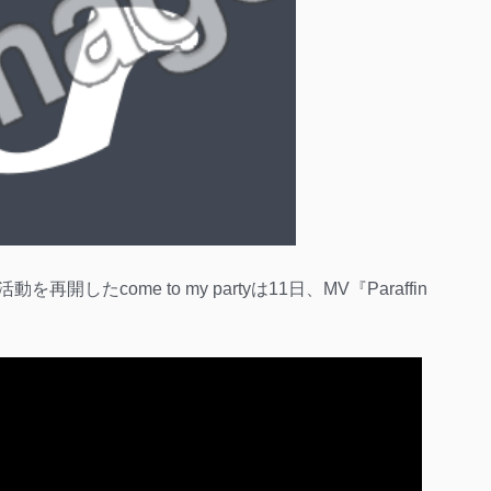
開したcome to my partyは11日、MV『Paraffin