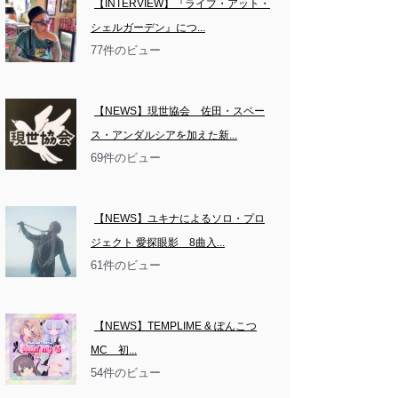
【INTERVIEW】『ライブ・アット・
シェルガーデン』につ...
77件のビュー
【NEWS】現世協会　佐田・スペー
ス・アンダルシアを加えた新...
69件のビュー
【NEWS】ユキナによるソロ・プロ
ジェクト 愛探眼影　8曲入...
61件のビュー
【NEWS】TEMPLIME & ぽんこつ
MC　初...
54件のビュー