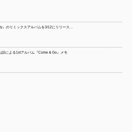
denly』のリミックスアルバムを3/12にリリース…
 嵯峨山諒による1stアルバム『Come & Go』メモ