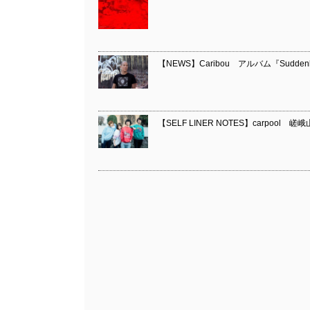
【NEWS】Caribou アルバム『Sud
【SELF LINER NOTES】carpool