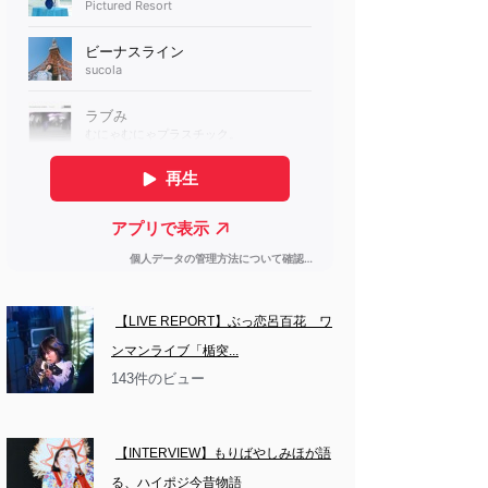
【LIVE REPORT】ぶっ恋呂百花　ワ
ンマンライブ「楯突...
143件のビュー
【INTERVIEW】もりばやしみほが語
る、ハイポジ今昔物語