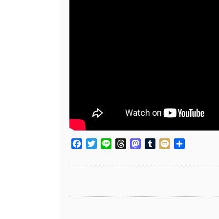
Facebook
Twitter
Line
Threads
Mastodon
Tumblr
Mixi
共
有