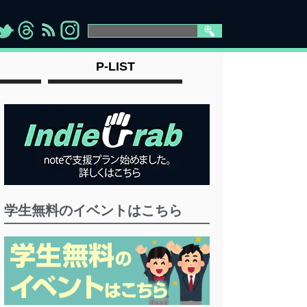
>
">
">
" >
P-LIST
学生無料のイベントはこちら