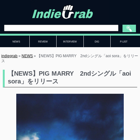
NEWS
REVIEW
INTERVIEW
DIG
P-LIST
indiegrab
»
NEWS
»
【NEWS】PIG MARRY 2ndシングル「aoi sora」をリリー
ス
【NEWS】PIG MARRY 2ndシングル「aoi
sora」をリリース