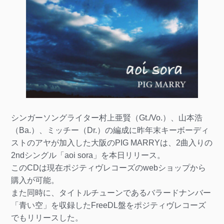
シンガーソングライター村上亜賢（Gt./Vo.）、山本浩
（Ba.）、ミッチー（Dr.）の編成に昨年末キーボーディ
ストのアヤが加入した大阪のPIG MARRYは、2曲入りの
2ndシングル「aoi sora」を本日リリース。
このCDは現在ポジティヴレコーズのwebショップから
購入が可能。
また同時に、タイトルチューンであるバラードナンバー
「青い空」を収録したFreeDL盤をポジティヴレコーズ
でもリリースした。