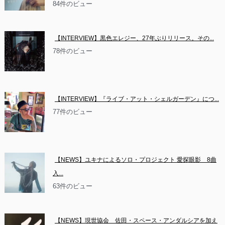
84件のビュー
【INTERVIEW】黒色エレジー、27年ぶりリリース。その...
78件のビュー
【INTERVIEW】『ライブ・アット・シェルガーデン』につ...
77件のビュー
【NEWS】ユキナによるソロ・プロジェクト 愛探眼影　8曲
入...
63件のビュー
【NEWS】現世協会　佐田・スペース・アンダルシアを加え