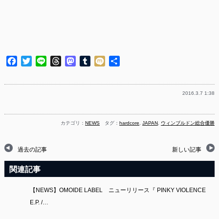
Facebook
Twitter
Line
Threads
Mastodon
Tumblr
Mixi
共
有
2016.3.7 1:38
カテゴリ：
NEWS
タグ：
hardcore
,
JAPAN
,
ウィンブルドン総合優勝
過去の記事
新しい記事
関連記事
【NEWS】OMOIDE LABEL ニューリリース『 PINKY VIOLENCE
E.P. /…