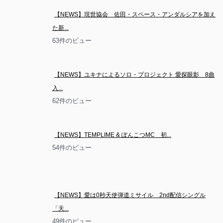
【NEWS】現世協会　佐田・スペース・アンダルシアを加え
た新...
63件のビュー
【NEWS】ユキナによるソロ・プロジェクト 愛探眼影　8曲
入...
62件のビュー
【NEWS】TEMPLIME & ぽんこつMC　初...
54件のビュー
【NEWS】愛は0秒天使弾道ミサイル　2nd配信シングル
「天...
49件のビュー