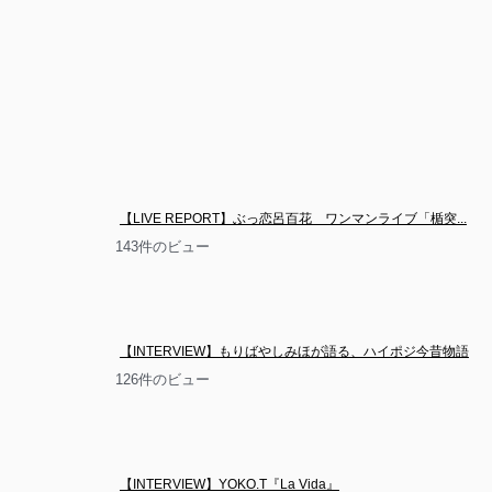
【LIVE REPORT】ぶっ恋呂百花　ワンマンライブ「楯突...
143件のビュー
【INTERVIEW】もりばやしみほが語る、ハイポジ今昔物語
126件のビュー
【INTERVIEW】YOKO.T『La Vida』