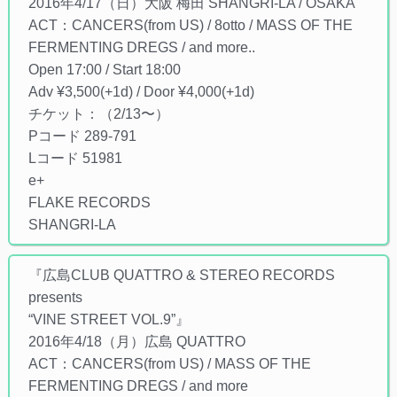
2016年4/17（日）大阪 梅田 SHANGRI-LA / OSAKA
ACT：CANCERS(from US) / 8otto / MASS OF THE
FERMENTING DREGS / and more..
Open 17:00 / Start 18:00
Adv ¥3,500(+1d) / Door ¥4,000(+1d)
チケット：（2/13〜）
Pコード 289-791
Lコード 51981
e+
FLAKE RECORDS
SHANGRI-LA
『広島CLUB QUATTRO & STEREO RECORDS
presents
“VINE STREET VOL.9”』
2016年4/18（月）広島 QUATTRO
ACT：CANCERS(from US) / MASS OF THE
FERMENTING DREGS / and more