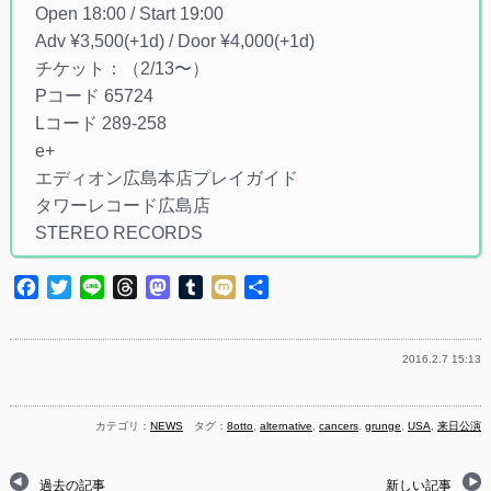
Open 18:00 / Start 19:00
Adv ¥3,500(+1d) / Door ¥4,000(+1d)
チケット：（2/13〜）
Pコード 65724
Lコード 289-258
e+
エディオン広島本店プレイガイド
タワーレコード広島店
STEREO RECORDS
Facebook
Twitter
Line
Threads
Mastodon
Tumblr
Mixi
共
有
2016.2.7 15:13
カテゴリ：
NEWS
タグ：
8otto
,
alternative
,
cancers
,
grunge
,
USA
,
来日公演
過去の記事
新しい記事