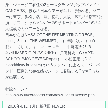
身、ジョージア在住の2ピースグランジポップバンド・
CANCERS。彼らの日本ツアーが4月に行われる。ツア
ーは東京、浜松、名古屋、徳島、大阪、広島の6都市7公
演。オフィシャルメンバー2名サポートメンバー2名の4
人編成でのツアーとなる。
日本からはMASS OF THE FERMENTING DREGS、
tricot、8otto、THE WEMMER、白い朝に咲く（ex血
眼）、そしてディーン・ケスラー、中尾憲太郎 (B
/exNUMBER GIRL/SSKHKH)、戸高賢史（G / ART-
SCHOOL/MONOEYES/Ropes）、小松正宏（Dr /
bloodthirsty butchers)というメンバーによるスーパーバ
ンド！圧倒的な存在感でシーンに君臨するCrypt Cityら
が出演する。
特設ページ：
http://www.flakerecords.com/news_toneflakes95.php
2016年4/11（月）新代田 FEVER