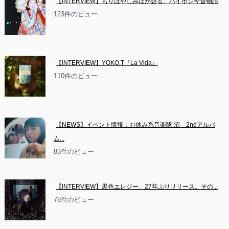
【INTERVIEW】もりばやしみほが語る、ハイポジ今昔物語
123件のビュー
【INTERVIEW】YOKO.T『La Vida』
110件のビュー
【NEWS】イベント情報：お休み系音楽隊 沼　2ndアルバ
ム...
83件のビュー
【INTERVIEW】黒色エレジー、27年ぶりリリース。その...
78件のビュー