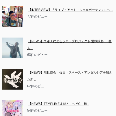
【INTERVIEW】『ライブ・アット・シェルガーデン』につ...
77件のビュー
【NEWS】ユキナによるソロ・プロジェクト 愛探眼影　8曲
入...
63件のビュー
【NEWS】現世協会　佐田・スペース・アンダルシアを加え
た新...
62件のビュー
【NEWS】TEMPLIME & ぽんこつMC　初...
54件のビュー