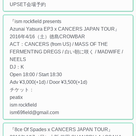
UPSET会場予約
『ism rockfield presents
Azunai Yatsura EP3 x CANCERS JAPAN TOUR』
2016年4/16（土）徳島CROWBAR
ACT：CANCERS (from US) / MASS OF THE
FERMENTING DREGS / 白い朝に咲く / MADWIFE /
NEELS
DJ：K
Open 18:00 / Start 18:30
Adv ¥3,000(+1d) / Door ¥3,500(+1d)
チケット：
peatix
ism rockfield
ism69field@gmail.com
『8ce Of Spades x CANCERS JAPAN TOUR』