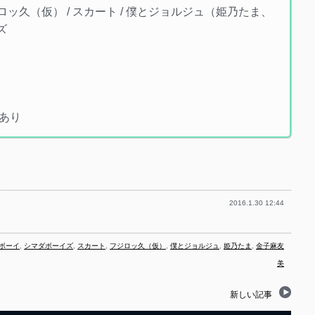
/ フジロッ久（仮） / スカート / 僕とジョルジュ（姫乃たま、
ズ
約あり
2016.1.30 12:44
ボーイ
,
シマダボーイズ
,
スカート
,
フジロッ久（仮）
,
僕とジョルジュ
,
姫乃たま
,
金子麻友
美
新しい記事