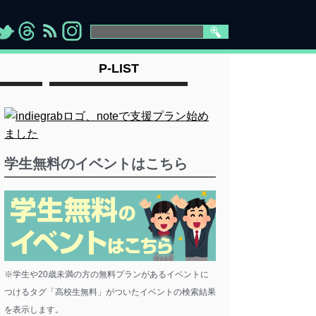
>
">
">
" >
P-LIST
学生無料のイベントはこちら
※学生や20歳未満の方の無料プランがあるイベントに
つけるタグ「高校生無料」がついたイベントの検索結果
を表示します。