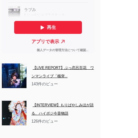
【LIVE REPORT】ぶっ恋呂百花　ワ
ンマンライブ「楯突...
143件のビュー
【INTERVIEW】もりばやしみほが語
る、ハイポジ今昔物語
126件のビュー