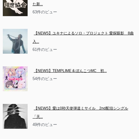
た新...
63件のビュー
【NEWS】ユキナによるソロ・プロジェクト 愛探眼影　8曲
入...
61件のビュー
【NEWS】TEMPLIME & ぽんこつMC　初...
54件のビュー
【NEWS】愛は0秒天使弾道ミサイル　2nd配信シングル
「天...
49件のビュー