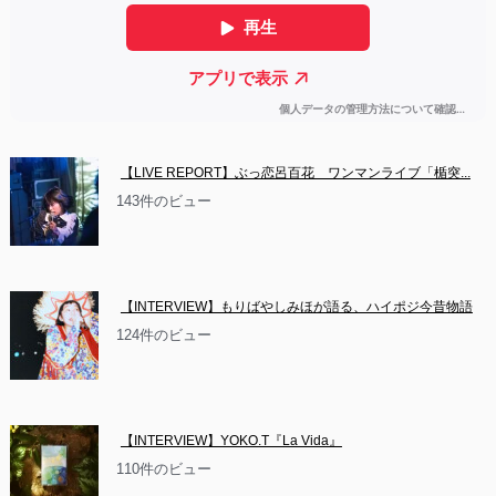
【LIVE REPORT】ぶっ恋呂百花　ワンマンライブ「楯突...
143件のビュー
【INTERVIEW】もりばやしみほが語る、ハイポジ今昔物語
124件のビュー
【INTERVIEW】YOKO.T『La Vida』
110件のビュー