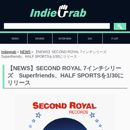
NEWS
REVIEW
INTERVIEW
DIG
P-LIST
indiegrab
»
NEWS
»
【NEWS】SECOND ROYAL 7インチシリーズ
Superfriends、HALF SPORTSを1/30にリリース
【NEWS】SECOND ROYAL 7インチシリー
ズ Superfriends、HALF SPORTSを1/30に
リリース