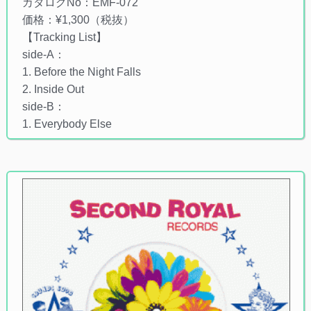
カタログNo：EMF-072
価格：¥1,300（税抜）
【Tracking List】
side-A：
1. Before the Night Falls
2. Inside Out
side-B：
1. Everybody Else