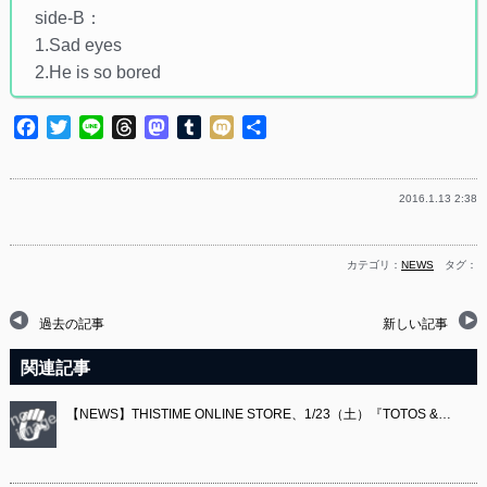
side-B：
1.Sad eyes
2.He is so bored
Facebook
Twitter
Line
Threads
Mastodon
Tumblr
Mixi
共
有
2016.1.13 2:38
カテゴリ：
NEWS
タグ：
過去の記事
新しい記事
関連記事
【NEWS】THISTIME ONLINE STORE、1/23（土）『TOTOS &…