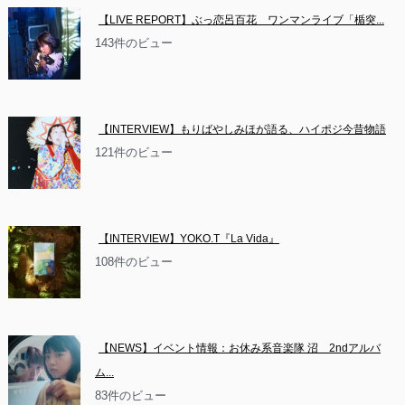
【LIVE REPORT】ぶっ恋呂百花　ワンマンライブ「楯突...
143件のビュー
【INTERVIEW】もりばやしみほが語る、ハイポジ今昔物語
121件のビュー
【INTERVIEW】YOKO.T『La Vida』
108件のビュー
【NEWS】イベント情報：お休み系音楽隊 沼　2ndアルバ
ム...
83件のビュー