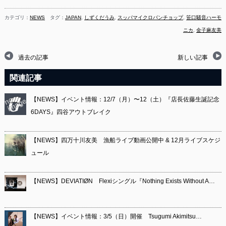
カテゴリ：
NEWS
タグ：
JAPAN
,
しずくだうみ
,
スッパマイクロパンチョップ
,
笹口騒音ハーモ
ニカ
,
金子麻友美
過去の記事
新しい記事
関連記事
【NEWS】イベント情報：12/7（月）〜12（土）『店長佐藤生誕記念
6DAYS』四谷アウトブレイク
【NEWS】四万十川友美 漁船ライブ動画公開中 & 12月ライブスケジ
ュール
【NEWS】DEVIATIØN Flexiシングル『Nothing Exists Without A…
【NEWS】イベント情報：3/5（日）開催 Tsugumi Akimitsu…