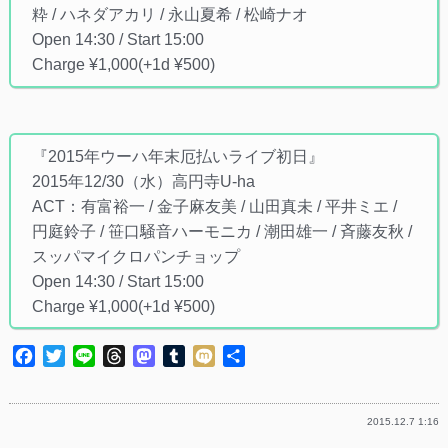
粋 / ハネダアカリ / 永山夏希 / 松崎ナオ
Open 14:30 / Start 15:00
Charge ¥1,000(+1d ¥500)
『2015年ウーハ年末厄払いライブ初日』
2015年12/30（水）高円寺U-ha
ACT：有富裕一 / 金子麻友美 / 山田真未 / 平井ミエ /
円庭鈴子 / 笹口騒音ハーモニカ / 潮田雄一 / 斉藤友秋 /
スッパマイクロパンチョップ
Open 14:30 / Start 15:00
Charge ¥1,000(+1d ¥500)
Facebook
Twitter
Line
Threads
Mastodon
Tumblr
Mixi
共
有
2015.12.7 1:16