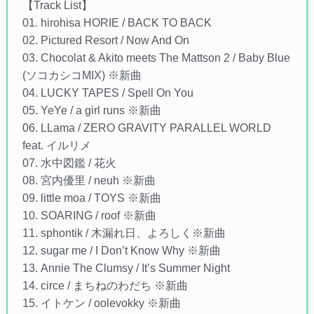
【Track List】
01. hirohisa HORIE / BACK TO BACK
02. Pictured Resort / Now And On
03. Chocolat & Akito meets The Mattson 2 / Baby Blue
(ソコカシコMIX) ※新曲
04. LUCKY TAPES / Spell On You
05. YeYe / a girl runs ※新曲
06. LLama / ZERO GRAVITY PARALLEL WORLD
feat. イルリメ
07. 水中図鑑 / 花火
08. 宮内優里 / neuh ※新曲
09. little moa / TOYS ※新曲
10. SOARING / roof ※新曲
11. sphontik / 木漏れ日、よろしく※新曲
12. sugar me / I Don’t Know Why ※新曲
13. Annie The Clumsy / It’s Summer Night
14. circe / まちねのわだち ※新曲
15. イトケン / oolevokky ※新曲