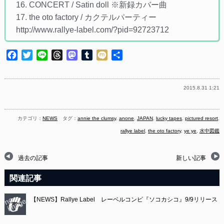
16. CONCERT / Satin doll ※新録カバー曲
17. the oto factory / カクテルパーティー
http://www.rallye-label.com/?pid=92723712
Facebook
Twitter
Line
Threads
Mastodon
Tumblr
Mixi
共
有
2015.8.31 1:21
カテゴリ：
NEWS
タグ：
annie the clumsy
,
anone
,
JAPAN
,
lucky tapes
,
pictured resort
,
rallye label
,
the oto factory
,
ye ye
,
水中図鑑
過去の記事
新しい記事
関連記事
【NEWS】Rallye Label レーベルコンピ『ソコカシコ』9/9リリース