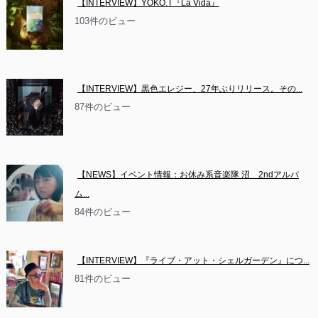
【INTERVIEW】YOKO.T『La Vida』
103件のビュー
【INTERVIEW】黒色エレジー、27年ぶりリリース。その...
87件のビュー
【NEWS】イベント情報：お休み系音楽隊 沼　2ndアルバ
ム...
84件のビュー
【INTERVIEW】『ライブ・アット・シェルガーデン』につ...
81件のビュー