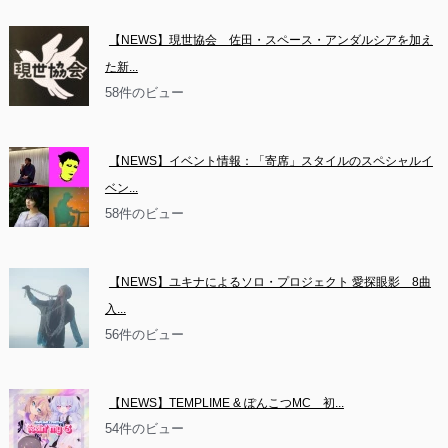
【NEWS】現世協会　佐田・スペース・アンダルシアを加え
た新...
58件のビュー
【NEWS】イベント情報：「寄席」スタイルのスペシャルイ
ベン...
58件のビュー
【NEWS】ユキナによるソロ・プロジェクト 愛探眼影　8曲
入...
56件のビュー
【NEWS】TEMPLIME & ぽんこつMC　初...
54件のビュー