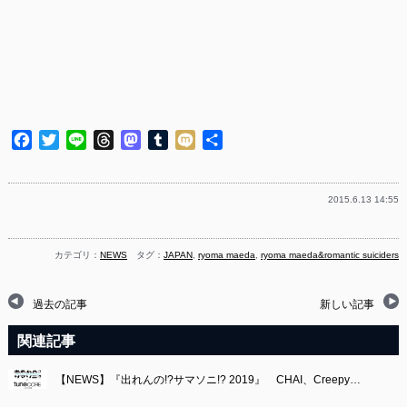
Facebook
Twitter
Line
Threads
Mastodon
Tumblr
Mixi
共
有
2015.6.13 14:55
カテゴリ：
NEWS
タグ：
JAPAN
,
ryoma maeda
,
ryoma maeda&romantic suiciders
過去の記事
新しい記事
関連記事
【NEWS】『出れんの!?サマソニ!? 2019』 CHAI、Creepy…