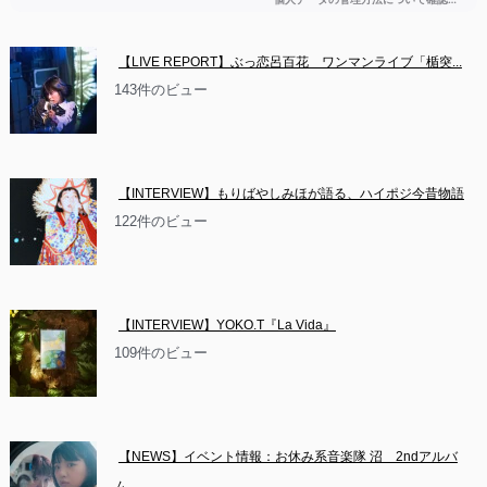
【LIVE REPORT】ぶっ恋呂百花　ワンマンライブ「楯突...
143件のビュー
【INTERVIEW】もりばやしみほが語る、ハイポジ今昔物語
122件のビュー
【INTERVIEW】YOKO.T『La Vida』
109件のビュー
【NEWS】イベント情報：お休み系音楽隊 沼　2ndアルバ
ム...