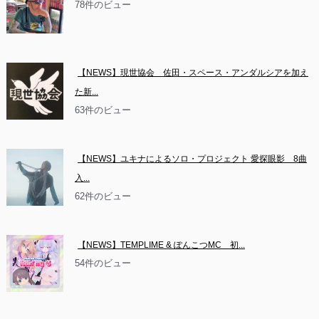
78件のビュー
【NEWS】現世協会　佐田・スペース・アンダルシアを加え
た新...
63件のビュー
【NEWS】ユキナによるソロ・プロジェクト 愛探眼影　8曲
入...
62件のビュー
【NEWS】TEMPLIME & ぽんこつMC　初...
54件のビュー