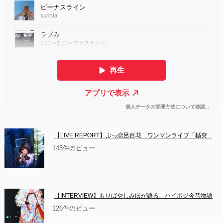
【LIVE REPORT】ぶっ恋呂百花　ワンマンライブ「楯突...
143件のビュー
【INTERVIEW】もりばやしみほが語る、ハイポジ今昔物語
126件のビュー