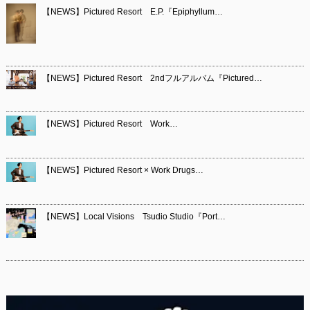
【NEWS】Pictured Resort E.P.『Epiphyllum…
【NEWS】Pictured Resort 2ndフルアルバム『Pictured…
【NEWS】Pictured Resort Work…
【NEWS】Pictured Resort × Work Drugs…
【NEWS】Local Visions Tsudio Studio『Port…