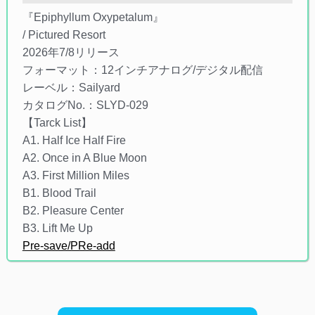
『Epiphyllum Oxypetalum』
/ Pictured Resort
2026年7/8リリース
フォーマット：12インチアナログ/デジタル配信
レーベル：Sailyard
カタログNo.：SLYD-029
【Tarck List】
A1. Half Ice Half Fire
A2. Once in A Blue Moon
A3. First Million Miles
B1. Blood Trail
B2. Pleasure Center
B3. Lift Me Up
Pre-save/PRe-add