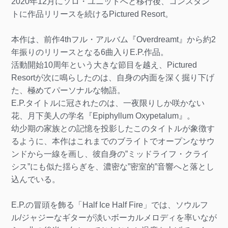
2020年12月にソロ・ユニットへと移行後、コンスタン
トに作品リリースを続けるPictured Resort。
本作は、前作4thフル・アルバム『Overdreamt』から約2
年振りのリリースとなる6曲入りE.P.作品。
活動開始10周年という大きな節目を越え、Pictured
Resortが次に鳴らしたのは、自身の内面を深く掘り下げ
た、極めてパーソナルな物語。
E.P.タイトルに冠されたのは、一夜限りしか咲かない
花、月下美人の学名『Epiphyllum Oxypetalum』。
幼少期の家族との記憶を投影したこのタイトルが象徴す
るように、本作はこれまでのブライトでオープンなサウ
ンドから一線を画し、彼自身の”ミッドライフ・クライ
シス”にも似た揺らぎを、濃密な”密室的”音響へと落とし
込んでいる。
E.P.の冒頭を飾る「Half Ice Half Fire」では、ソウルフ
ル/ジャジーなギターが淡いボーカルメロディを率いなが