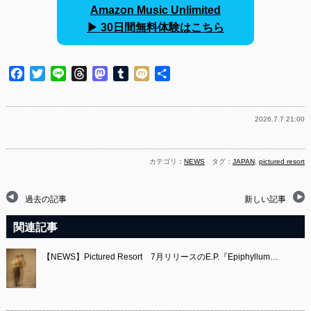
Amazon Music Unlimited
▶︎ 30日間無料体験はこちら
Facebook
Twitter
Line
Threads
Mastodon
Tumblr
Mixi
共
有
2026.7.7 21:00
カテゴリ：
NEWS
タグ：
JAPAN
,
pictured resort
過去の記事
新しい記事
関連記事
【NEWS】Pictured Resort 7月リリースのE.P.『Epiphyllum…