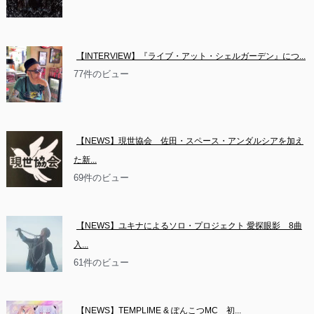
【INTERVIEW】『ライブ・アット・シェルガーデン』につ...
77件のビュー
【NEWS】現世協会　佐田・スペース・アンダルシアを加え
た新...
69件のビュー
【NEWS】ユキナによるソロ・プロジェクト 愛探眼影　8曲
入...
61件のビュー
【NEWS】TEMPLIME & ぽんこつMC　初...