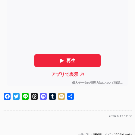
Facebook
Twitter
Line
Threads
Mastodon
Tumblr
Mixi
共
有
2026.6.17 12:00
カテゴリ：
NEWS
タグ：
JAPAN
,
polta