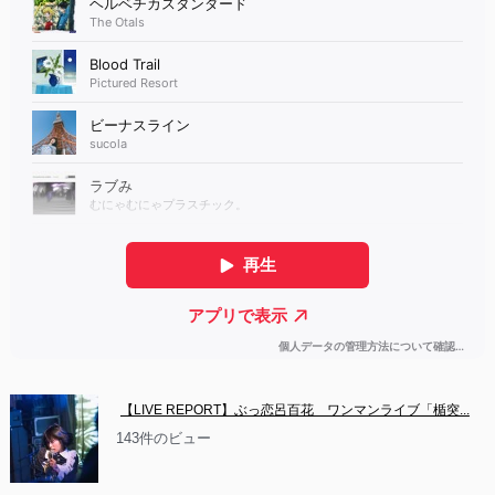
【LIVE REPORT】ぶっ恋呂百花　ワンマンライブ「楯突...
143件のビュー