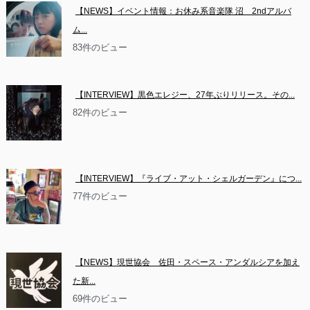
【NEWS】イベント情報：お休み系音楽隊 沼　2ndアルバ
ム...
83件のビュー
【INTERVIEW】黒色エレジー、27年ぶりリリース。その...
82件のビュー
【INTERVIEW】『ライブ・アット・シェルガーデン』につ...
77件のビュー
【NEWS】現世協会　佐田・スペース・アンダルシアを加え
た新...
69件のビュー